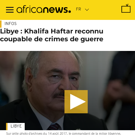
Passer
au
contenu
principal
INFOS
Libye : Khalifa Haftar reconnu
coupable de crimes de guerre
LIBYE
Sur cette photo d'archives du 14 août 2017, le commandant de la milice libyenne,