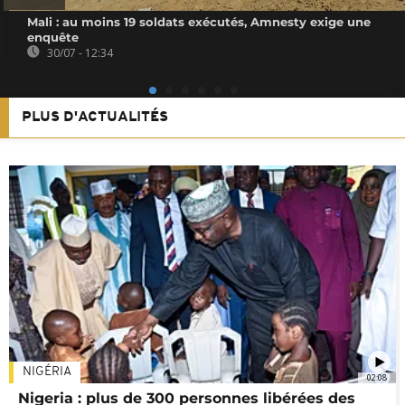
Mali : au moins 19 soldats exécutés, Amnesty exige une
enquête
30/07 - 12:34
PLUS D'ACTUALITÉS
NIGÉRIA
02:08
Nigeria : plus de 300 personnes libérées des