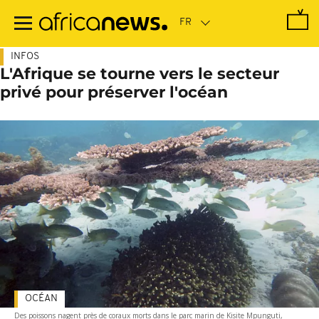
Passer
au
contenu
principal
INFOS
L'Afrique se tourne vers le secteur
privé pour préserver l'océan
OCÉAN
Des poissons nagent près de coraux morts dans le parc marin de Kisite Mpunguti,