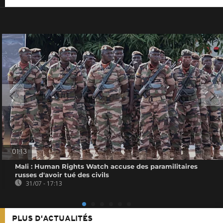
01:13
Mali : Human Rights Watch accuse des paramilitaires
russes d'avoir tué des civils
31/07 - 17:13
PLUS D'ACTUALITÉS