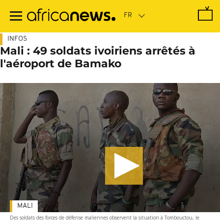
Passer
au
contenu
principal
INFOS
Mali : 49 soldats ivoiriens arrêtés à
l'aéroport de Bamako
MALI
Des soldats des forces de défense maliennes observent la situation à Tombouctou, le