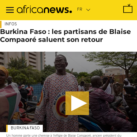
Passer
au
contenu
principal
INFOS
Burkina Faso : les partisans de Blaise
Compaoré saluent son retour
BURKINA FASO
Un homme porte une chemise à l'effigie de Blaise Compaoré, ancien président du