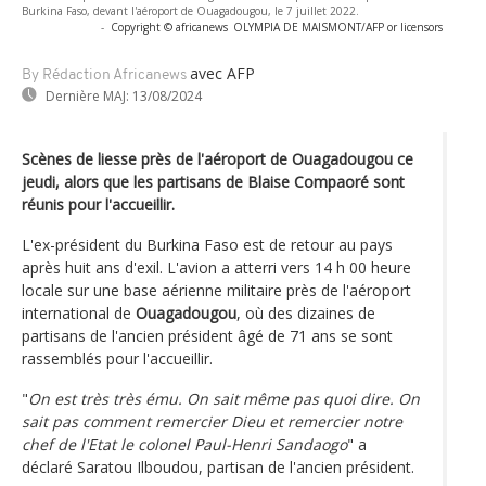
Burkina Faso, devant l'aéroport de Ouagadougou, le 7 juillet 2022.
-
Copyright © africanews
OLYMPIA DE MAISMONT/AFP or licensors
avec AFP
By Rédaction Africanews
Dernière MAJ:
13/08/2024
Scènes de liesse près de l'aéroport de Ouagadougou ce
jeudi, alors que les partisans de Blaise Compaoré sont
réunis pour l'accueillir.
L'ex-président du Burkina Faso est de retour au pays
après huit ans d'exil. L'avion a atterri vers 14 h 00 heure
locale sur une base aérienne militaire près de l'aéroport
international de
Ouagadougou
, où des dizaines de
partisans de l'ancien président âgé de 71 ans se sont
rassemblés pour l'accueillir.
"
On est très très ému. On sait même pas quoi dire. On
sait pas comment remercier Dieu et remercier notre
chef de l'Etat le colonel Paul-Henri Sandaogo
" a
déclaré Saratou Ilboudou, partisan de l'ancien président.