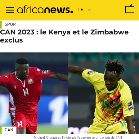
Passer
au
contenu
principal
SPORT
CAN 2023 : le Kenya et le Zimbabwe
exclus
CAN
Michael Olunga et Tinotenda Kadewere seront privés de CAN
-