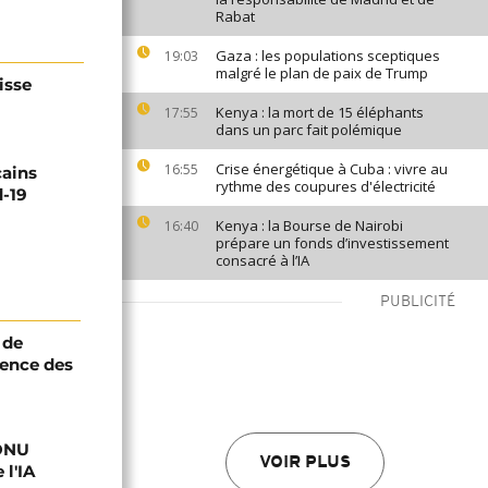
Rabat
Gaza : les populations sceptiques
19:03
malgré le plan de paix de Trump
isse
Kenya : la mort de 15 éléphants
17:55
dans un parc fait polémique
Crise énergétique à Cuba : vivre au
16:55
cains
rythme des coupures d'électricité
d-19
Kenya : la Bourse de Nairobi
16:40
prépare un fonds d’investissement
consacré à l’IA
PUBLICITÉ
 de
ence des
'ONU
VOIR PLUS
 l'IA