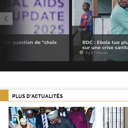
01:47
, une question de "choix
RDC : Ebola tue pl
DA
sur une crise sani
Il y a 7 heures
PLUS D'ACTUALITÉS