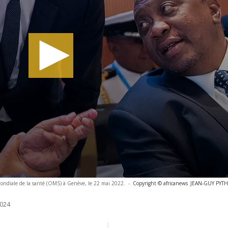
mondiale de la santé (OMS) à Genève, le 22 mai 2022.
-
Copyright © africanews
JEAN-GUY PYTHO
024