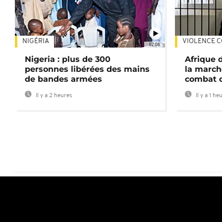
NIGÉRIA
VIOLENCE C
02:08
Nigeria : plus de 300
Afrique 
personnes libérées des mains
la march
de bandes armées
combat 
Il y a 2 heures
Il y a 1 he