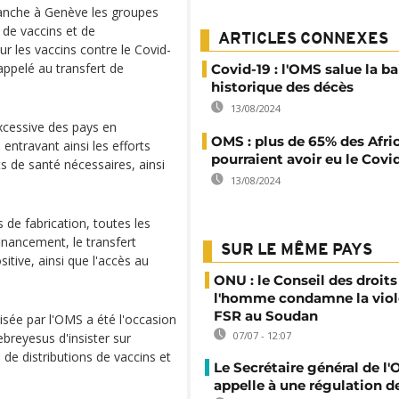
manche à Genève les groupes
 de vaccins et de
ARTICLES CONNEXES
r les vaccins contre le Covid-
appelé au transfert de
Covid-19 : l'OMS salue la ba
historique des décès
13/08/2024
cessive des pays en
OMS : plus de 65% des Afri
entravant ainsi les efforts
pourraient avoir eu le Covi
s de santé nécessaires, ainsi
13/08/2024
s de fabrication, toutes les
financement, le transfert
SUR LE MÊME PAYS
itive, ainsi que l'accès au
ONU : le Conseil des droits
l'homme condamne la viol
FSR au Soudan
sée par l'OMS a été l'occasion
07/07 - 12:07
reyesus d'insister sur
 de distributions de vaccins et
Le Secrétaire général de l
appelle à une régulation de