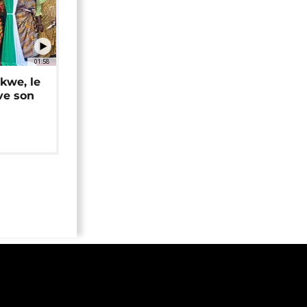
01:58
okwe, le
ve son