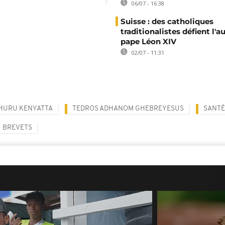
06/07 - 16:38
Suisse : des catholiques
traditionalistes défient l'a
pape Léon XIV
02/07 - 11:31
HURU KENYATTA
TEDROS ADHANOM GHEBREYESUS
SANTÉ
BREVETS