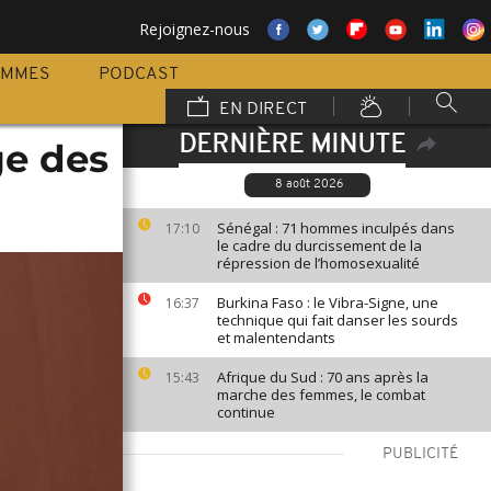
Rejoignez-nous
AMMES
PODCAST
EN DIRECT
DERNIÈRE MINUTE
ge des
8 août 2026
Sénégal : 71 hommes inculpés dans
17:10
le cadre du durcissement de la
répression de l’homosexualité
Burkina Faso : le Vibra-Signe, une
16:37
technique qui fait danser les sourds
et malentendants
Afrique du Sud : 70 ans après la
15:43
marche des femmes, le combat
continue
PUBLICITÉ