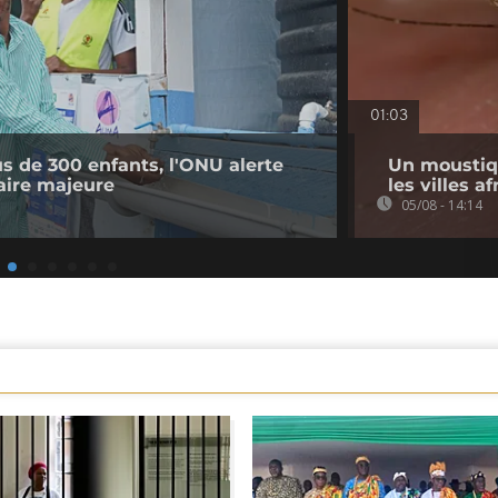
01:03
us de 300 enfants, l'ONU alerte
Un moustiq
taire majeure
les villes a
05/08 - 14:14