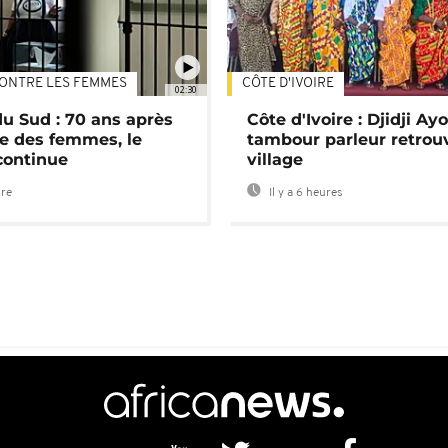
ONTRE LES FEMMES
CÔTE D'IVOIRE
02:30
du Sud : 70 ans après
Côte d'Ivoire : Djidji Ay
e des femmes, le
tambour parleur retrou
continue
village
ure
Il y a 6 heures