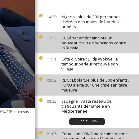
Nigeria : plus de 300 personnes
14:29
libérées des mains de bandes
armées
Le Sénat américain vote un
12:18
nouveau train de sanctions contre
la Russie
Côte d'Ivoire : Djidji Ayokwe, le
11:11
tambour parleur retrouve son
village
RDC : Ebola tue plus de 300 enfants,
09:52
l'ONU alerte sur une crise sanitaire
majeure
Espagne : vaste réseau de
08:33
trafiquants démantelé en
Méditerranée
N/AFP or licensors
7 août 2026
Ceuta : une ONG marocaine pointe
21:06
la responsabilité de Madrid et de