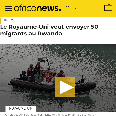
Passer
au
contenu
principal
INFOS
Le Royaume-Uni veut envoyer 50
migrants au Rwanda
ROYAUME-UNI
Un groupe de migrants sont emmenés vers le rivage britannique suite à un