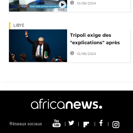
13/08/2024
[International Edition]
11:17
LIBYE
Tripoli exige des
"explications" après
des propos
13/08/2024
polémiques de Boris
Johnson
Réseaux sociaux