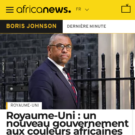
Passer
au
contenu
principal
BORIS JOHNSON
DERNIÈRE MINUTE
ROYAUME-UNI
Royaume-Uni : un
nouveau gouvernement
aux couleurs africaines