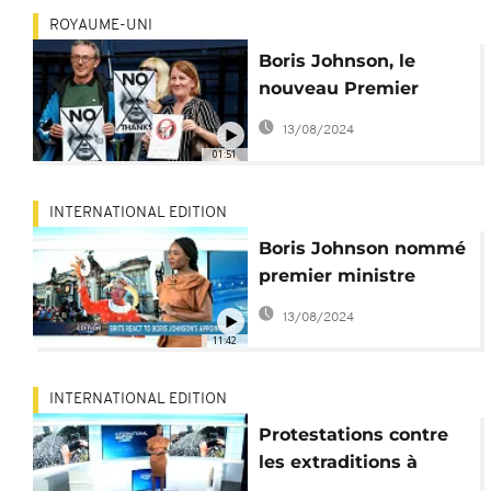
ROYAUME-UNI
Boris Johnson, le
nouveau Premier
ministre britannique,
13/08/2024
hué en Écosse
01:51
INTERNATIONAL EDITION
Boris Johnson nommé
premier ministre
britannique
13/08/2024
[International Edition]
11:42
INTERNATIONAL EDITION
Protestations contre
les extraditions à
Hong Kong