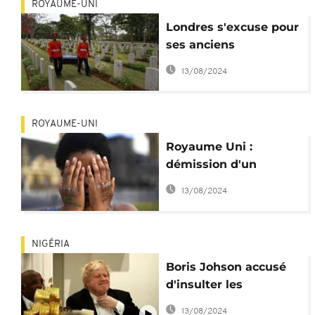
ROYAUME-UNI
Londres s'excuse pour
ses anciens
combattants victimes
13/08/2024
de "racisme"
ROYAUME-UNI
Royaume Uni :
démission d'un
conseiller noir suite au
13/08/2024
rapport sur le racisme
NIGÉRIA
Boris Johson accusé
d'insulter les
Nigérians
13/08/2024