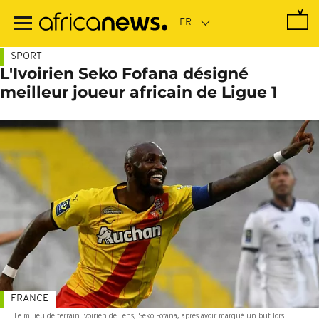
Passer
au
contenu
principal
SPORT
L'Ivoirien Seko Fofana désigné
meilleur joueur africain de Ligue 1
FRANCE
Le milieu de terrain ivoirien de Lens, Seko Fofana, après avoir marqué un but lors