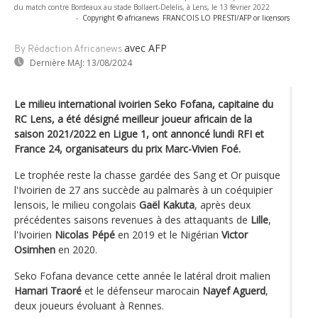
du match contre Bordeaux au stade Bollaert-Delelis, à Lens, le 13 février 2022
-
Copyright © africanews
FRANCOIS LO PRESTI/AFP or licensors
avec AFP
By Rédaction Africanews
Dernière MAJ:
13/08/2024
Le milieu international ivoirien Seko Fofana, capitaine du
RC Lens, a été désigné meilleur joueur africain de la
saison 2021/2022 en Ligue 1, ont annoncé lundi RFI et
France 24, organisateurs du prix Marc-Vivien Foé.
Le trophée reste la chasse gardée des Sang et Or puisque
l'Ivoirien de 27 ans succède au palmarès à un coéquipier
lensois, le milieu congolais
Gaël Kakuta
, après deux
précédentes saisons revenues à des attaquants de
Lille
,
l'Ivoirien
Nicolas Pépé
en 2019 et le Nigérian
Victor
Osimhen
en 2020.
Seko Fofana devance cette année le latéral droit malien
Hamari Traoré
et le défenseur marocain
Nayef Aguerd
,
deux joueurs évoluant à Rennes.