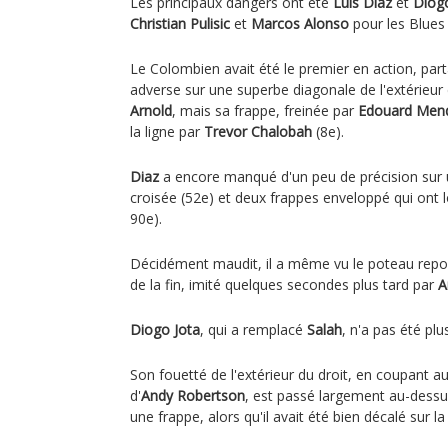
Les principaux dangers ont été
Luis Diaz
et
Diogo
Christian Pulisic
et
Marcos Alonso
pour les Blues 
Le Colombien avait été le premier en action, par
adverse sur une superbe diagonale de l'extérieur
Arnold
, mais sa frappe, freinée par
Edouard Men
la ligne par
Trevor Chalobah
(8e).
Diaz
a encore manqué d'un peu de précision sur u
croisée (52e) et deux frappes enveloppé qui ont l
90e).
Décidément maudit, il a même vu le poteau repo
de la fin, imité quelques secondes plus tard par
A
Diogo Jota
, qui a remplacé
Salah
, n'a pas été plu
Son fouetté de l'extérieur du droit, en coupant 
d'
Andy Robertson
, est passé largement au-dessus
une frappe, alors qu'il avait été bien décalé sur la