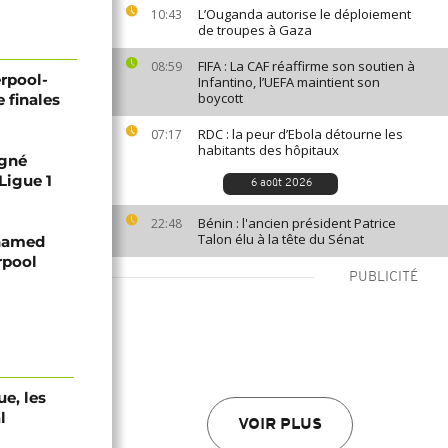
L’Ouganda autorise le déploiement
10:43
de troupes à Gaza
FIFA : La CAF réaffirme son soutien à
08:59
rpool-
Infantino, l’UEFA maintient son
boycott
 finales
RDC : la peur d’Ebola détourne les
07:17
habitants des hôpitaux
igné
Ligue 1
6 août 2026
Bénin : l'ancien président Patrice
22:48
Talon élu à la tête du Sénat
ohamed
rpool
PUBLICITÉ
e, les
l
VOIR PLUS