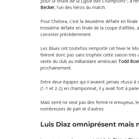
pour la finale de la Ligue des Champions"
, a re
Becker
, l'un des héros du match.
Pour Chelsea, c'est la deuxième défaite en finale 
troisième défaite en finale de la coupe d'affilée, 
Leicester précédemment.
Les Blues ont toutefois remporté cet hiver le Mo
finiront donc pas sans trophée cette saison très a
vente du club au milliardaire américain
Todd Boe
prochainement.
Entre deux équipes qui n'avaient jamais réussi à 
(1-1 et 2-2) en championnat, il y avait fort à pari
Mais serré ne veut pas dire fermé ni ennuyeux, l
nombreuses de part et d'autres.
Luis Diaz omniprésent mais 