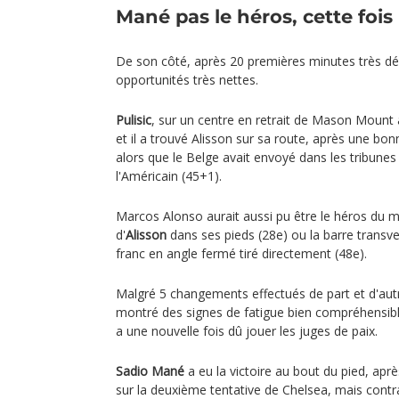
Mané pas le héros, cette fois
De son côté, après 20 premières minutes très dél
opportunités très nettes.
Pulisic
, sur un centre en retrait de Mason Mount a
et il a trouvé Alisson sur sa route, après une bo
alors que le Belge avait envoyé dans les tribunes
l'Américain (45+1).
Marcos Alonso aurait aussi pu être le héros du 
d'
Alisson
dans ses pieds (28e) ou la barre transv
franc en angle fermé tiré directement (48e).
Malgré 5 changements effectués de part et d'autr
montré des signes de fatigue bien compréhensible
a une nouvelle fois dû jouer les juges de paix.
Sadio Mané
a eu la victoire au bout du pied, apr
sur la deuxième tentative de Chelsea, mais contr