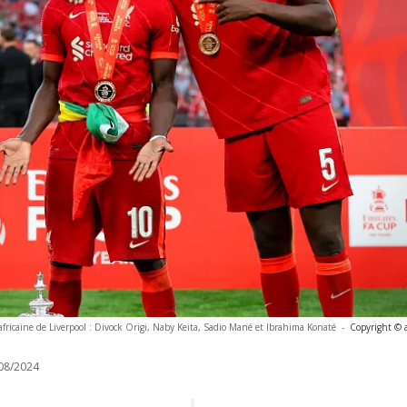
 africaine de Liverpool : Divock Origi, Naby Keita, Sadio Mané et Ibrahima Konaté
-
Copyright © 
08/2024