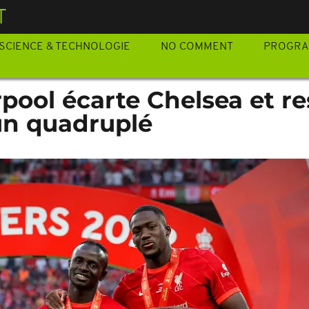
T
SCIENCE & TECHNOLOGIE
NO COMMENT
PROGR
rpool écarte Chelsea et re
'un quadruplé