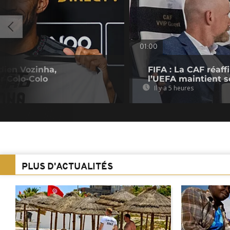
01:00
dien Vozinha,
FIFA : La CAF réaff
r Colo-Colo
l’UEFA maintient s
Il y a 5 heures
PLUS D'ACTUALITÉS