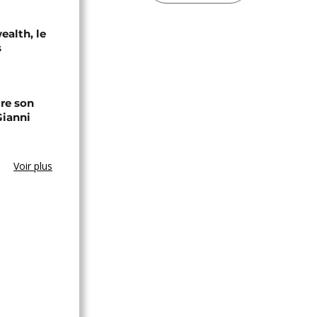
alth, le
s
ire son
Gianni
Voir plus