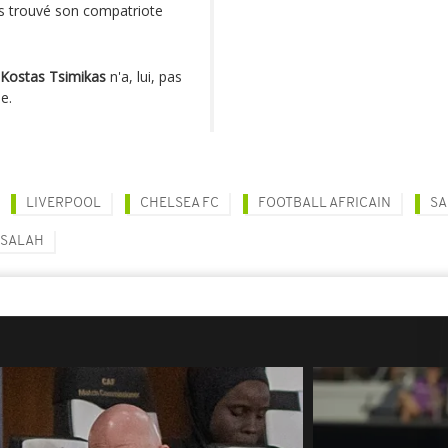
ois trouvé son compatriote
Kostas Tsimikas
n'a, lui, pas
e.
LIVERPOOL
CHELSEA FC
FOOTBALL AFRICAIN
SA
SALAH