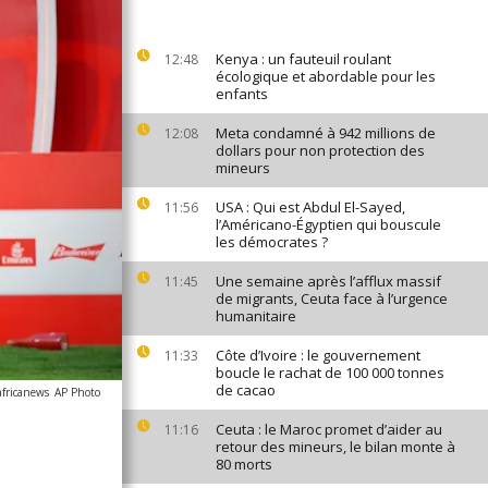
Kenya : un fauteuil roulant
12:48
écologique et abordable pour les
enfants
Meta condamné à 942 millions de
12:08
dollars pour non protection des
mineurs
USA : Qui est Abdul El-Sayed,
11:56
l’Américano-Égyptien qui bouscule
les démocrates ?
Une semaine après l’afflux massif
11:45
de migrants, Ceuta face à l’urgence
humanitaire
Côte d’Ivoire : le gouvernement
11:33
boucle le rachat de 100 000 tonnes
de cacao
africanews
AP Photo
Ceuta : le Maroc promet d’aider au
11:16
retour des mineurs, le bilan monte à
80 morts