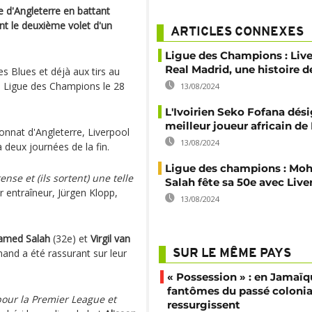
e d'Angleterre en battant
sant le deuxième volet d'un
ARTICLES CONNEXES
Ligue des Champions : Live
Real Madrid, une histoire de
es Blues et déjà aux tirs au
 la Ligue des Champions le 28
13/08/2024
L'Ivoirien Seko Fofana dés
meilleur joueur africain de 
nnat d'Angleterre, Liverpool
13/08/2024
 deux journées de la fin.
Ligue des champions : M
nse et (ils sortent) une telle
Salah fête sa 50e avec Live
r entraîneur, Jürgen Klopp,
13/08/2024
med Salah
(32e) et
Virgil van
and a été rassurant sur leur
SUR LE MÊME PAYS
« Possession » : en Jamaïqu
fantômes du passé colonia
our la Premier League et
ressurgissent