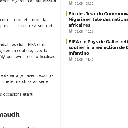
nchéri le gardien de but
Alisson
05/08 - 09:37
Fin des Jeux du Commonwe
Nigeria en tête des nation
cette saison et surtout la
africaines
après celles contre Arsenal et
03/08 - 16:26
FIFA : le Pays de Galles ret
ndial des clubs FIFA et ne
soutien à la réélection de 
gitée en coulisse, avec la
Infantino
hly
, qui devrait être officialisée
03/08 - 11:43
se départager, avec deux nuls
er que le match serait serré.
es occasions étant
maudit