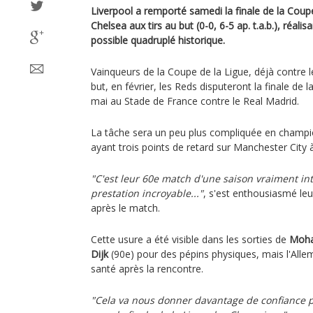
Liverpool a remporté samedi la finale de la Coup
Chelsea aux tirs au but (0-0, 6-5 ap. t.a.b.), réali
possible quadruplé historique.
Vainqueurs de la Coupe de la Ligue, déjà contre l
but, en février, les Reds disputeront la finale de
mai au Stade de France contre le Real Madrid.
La tâche sera un peu plus compliquée en champio
ayant trois points de retard sur Manchester City à
"C'est leur 60e match d'une saison vraiment inte
prestation incroyable..."
, s'est enthousiasmé leu
après le match.
Cette usure a été visible dans les sorties de
Moha
Dijk
(90e) pour des pépins physiques, mais l'Allem
santé après la rencontre.
"Cela va nous donner davantage de confiance p