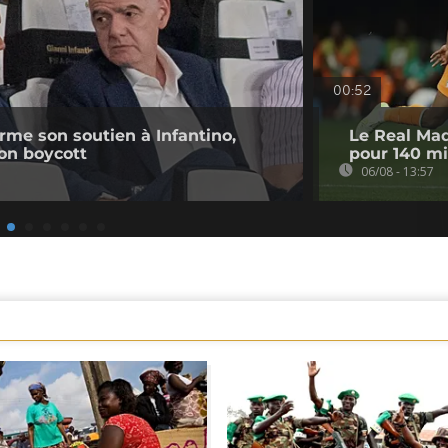
00:52
irme son soutien à Infantino,
Le Real Mad
on boycott
pour 140 mi
06/08 - 13:57