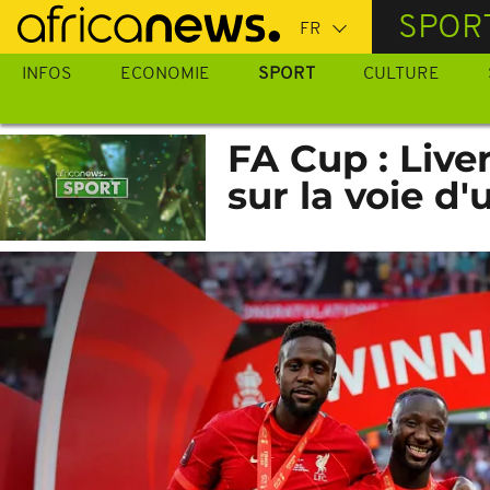
Passer
SPOR
au
contenu
INFOS
ECONOMIE
SPORT
CULTURE
principal
FA Cup : Live
sur la voie d