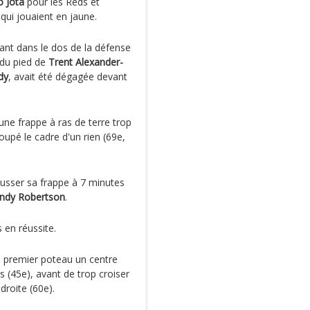
 Jota
pour les Reds et
qui jouaient en jaune.
tant dans le dos de la défense
 du pied de
Trent Alexander-
dy
, avait été dégagée devant
ne frappe à ras de terre trop
oupé le cadre d'un rien (69e,
usser sa frappe à 7 minutes
ndy Robertson
.
s en réussite.
au premier poteau un centre
 (45e), avant de trop croiser
 droite (60e).