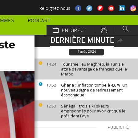
Rejoignez-nous
AMMES
PODCAST
EN DIRECT
DERNIÈRE MINUTE
ste
7 août 2026
Tourisme : au Maghreb, la Tunisie
14:24
attire davantage de français que le
Maroc
Ghana : l’inflation tombe à 4,6 %, un
13:52
nouveau signe de redressement
économique
Sénégal : trois TikTokeurs
12:53
emprisonnés pour avoir critiqué le
président Faye
PUBLICITÉ