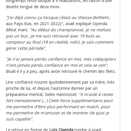
longtemps resté bloqué à 9 réalisations, en raison d'une
disette longue de deux mois.
"J'ai déjà connu ça lorsque j'étais au Vitesse
(Arnhem,
aux Pays-Bas, en 2021-2022)", avait expliqué Openda
début mars.
"Au début du championnat, je ne mettais
pas un but...Je me suis retrouvé avec 19 buts au
compteur au final (18 en réalité, ndlr). Je sais comment
gérer cette période".
"Je n'ai jamais perdu confiance en moi, mes coéquipiers
n'ont jamais perdu confiance en moi et cela se voit"
,
disait-il il y a peu, après avoir retrouvé le chemin des filets.
Une confiance nourrie quotidiennement par sa mère, très
proche de lui, et depuis l'automne dernier par un
préparateur mental, Siebe Hannosset.
"Il m'aide à rester
fort mentalement (...) Cette force supplémentaire peut
me permettre d'être plus performant en match, pour
me permettre de m'amuser et de montrer de quoi je
suis capable".
Le retour en forme de
Loïs Openda
tombe à point