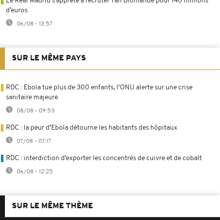
Le Real Madrid s’apprête à recruter Yan Diomandé pour 140 millions
d’euros
06/08 - 13:57
SUR LE MÊME PAYS
RDC : Ebola tue plus de 300 enfants, l'ONU alerte sur une crise
sanitaire majeure
08/08 - 09:53
RDC : la peur d’Ebola détourne les habitants des hôpitaux
07/08 - 07:17
RDC : interdiction d’exporter les concentrés de cuivre et de cobalt
06/08 - 12:25
SUR LE MÊME THÈME