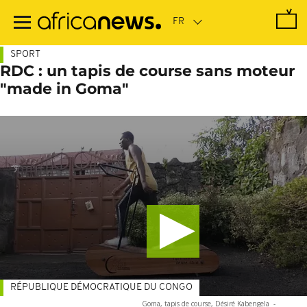
Passer
au
contenu
principal
SPORT
RDC : un tapis de course sans moteur
"made in Goma"
RÉPUBLIQUE DÉMOCRATIQUE DU CONGO
Goma, tapis de course, Désiré Kabengela
-