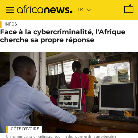
Passer
au
contenu
principal
INFOS
Face à la cybercriminalité, l'Afrique
cherche sa propre réponse
CÔTE D'IVOIRE
Un homme utilise un ordinateur pour lire des nouvelles dans un cybercafé à