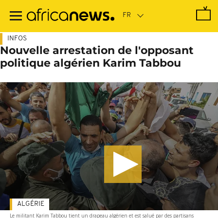
Passer
au
contenu
principal
INFOS
Nouvelle arrestation de l'opposant
politique algérien Karim Tabbou
ALGÉRIE
Le militant Karim Tabbou tient un drapeau algérien et est salué par des partisans