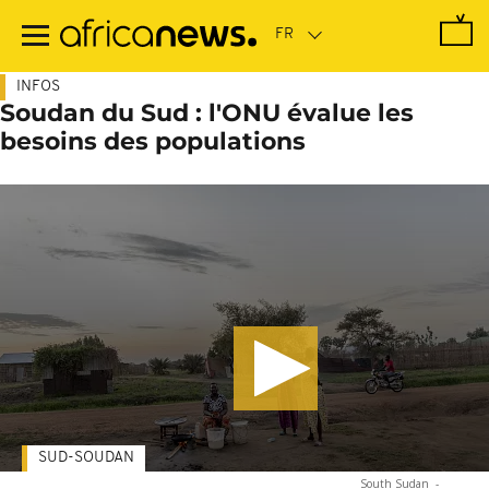
Passer
au
contenu
principal
INFOS
Soudan du Sud : l'ONU évalue les
besoins des populations
SUD-SOUDAN
South Sudan
-