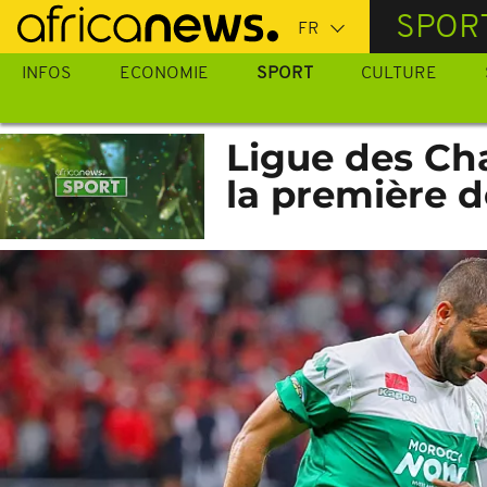
Passer
SPOR
au
contenu
INFOS
ECONOMIE
SPORT
CULTURE
principal
Ligue des Cha
la première d