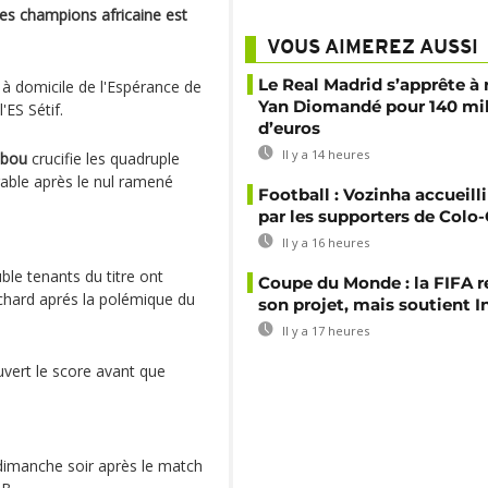
des champions africaine est
VOUS AIMEREZ AUSSI
Le Real Madrid s’apprête à 
n à domicile de l'Espérance de
Yan Diomandé pour 140 mil
'ES Sétif.
d’euros
Il y a 14 heures
abou
crucifie les quadruple
able après le nul ramené
Football : Vozinha accueill
par les supporters de Colo
Il y a 16 heures
uble tenants du titre ont
Coupe du Monde : la FIFA 
nchard aprés la polémique du
son projet, mais soutient I
Il y a 17 heures
vert le score avant que
 dimanche soir après le match