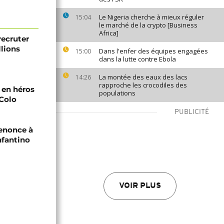
Le Nigeria cherche à mieux réguler
15:04
le marché de la crypto [Business
Africa]
recruter
lions
Dans l'enfer des équipes engagées
15:00
dans la lutte contre Ebola
La montée des eaux des lacs
14:26
rapproche les crocodiles des
i en héros
populations
-Colo
PUBLICITÉ
renonce à
nfantino
VOIR PLUS