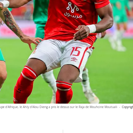
e d'Afrique, le Ahly d'Alou Dieng a pris le dessus sur le Raja de Mouhcine Moutuali
-
Copyrig