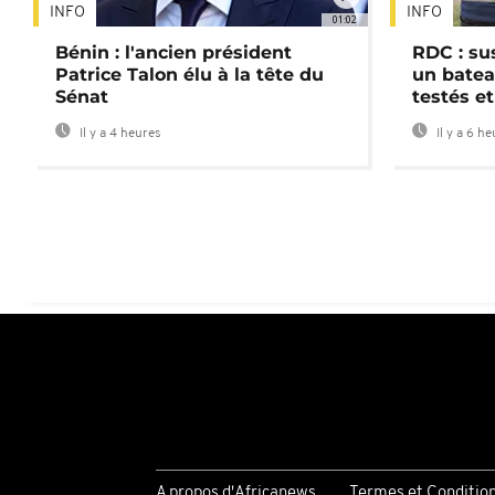
INFO
INFO
01:02
Bénin : l'ancien président
RDC : su
Patrice Talon élu à la tête du
un batea
Sénat
testés et
Il y a 4 heures
Il y a 6 h
A propos d'Africanews
Termes et Conditio