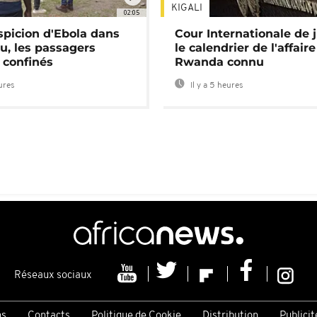
KIGALI
02:05
spicion d'Ebola dans
Cour Internationale de j
u, les passagers
le calendrier de l'affair
 confinés
Rwanda connu
eures
Il y a 5 heures
Réseaux sociaux
ns
Contacts
Politique de Cookie
Distribution
Publicit