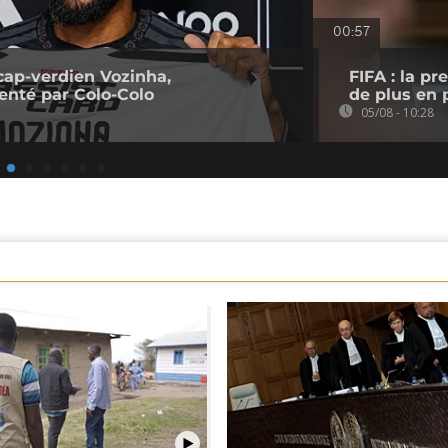
00:57
cap-verdien Vozinha,
FIFA : la p
senté par Colo-Colo
de plus en p
05/08 - 10:28