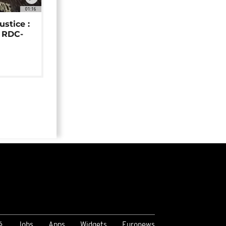
01:16
ustice :
e RDC-
é
Jobs
Apps
Widgets
Euronews