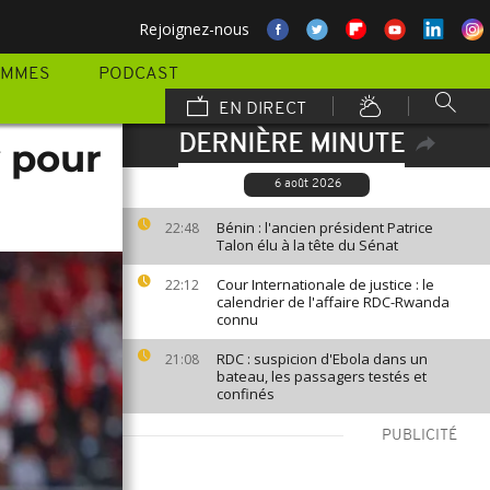
Rejoignez-nous
AMMES
PODCAST
EN DIRECT
DERNIÈRE MINUTE
y pour
6 août 2026
Bénin : l'ancien président Patrice
22:48
Talon élu à la tête du Sénat
Cour Internationale de justice : le
22:12
calendrier de l'affaire RDC-Rwanda
connu
RDC : suspicion d'Ebola dans un
21:08
bateau, les passagers testés et
confinés
PUBLICITÉ