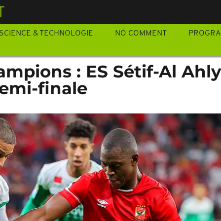
T
SCIENCE & TECHNOLOGIE
NO COMMENT
PROGR
mpions : ES Sétif-Al Ahl
emi-finale