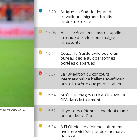
Afrique du Sud : le départ de
18:20
travailleurs migrants fragilise
l'industrie textile
Haïti : le Premier ministre appelle à
17:08
la tenue des élections malgré
l'insécurité
Ceuta : la Garde civile ouvre un
16:44
bureau dédié aux personnes
portées disparues
La 13ᵉ édition du concours
16:37
international de ballet sud-africain
ouvre la scène aux jeunes talents
Arrêt sur images du 6 août 2026 : la
15:54
FIFA dans la tourmente
ht © africanews
AFP
Libye : des détenus s'évadent d'une
15:52
prison dans l'Ouest
A El-Obeid, des femmes affirment
15:34
avoir été violées par des membres
des FSR