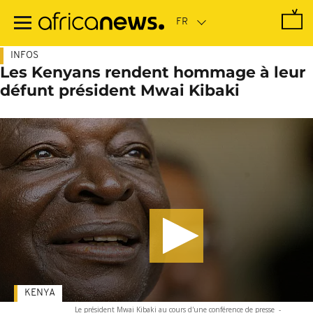
Passer
au
contenu
principal
INFOS
Les Kenyans rendent hommage à leur
défunt président Mwai Kibaki
KENYA
Le président Mwai Kibaki au cours d'une conférence de presse
-