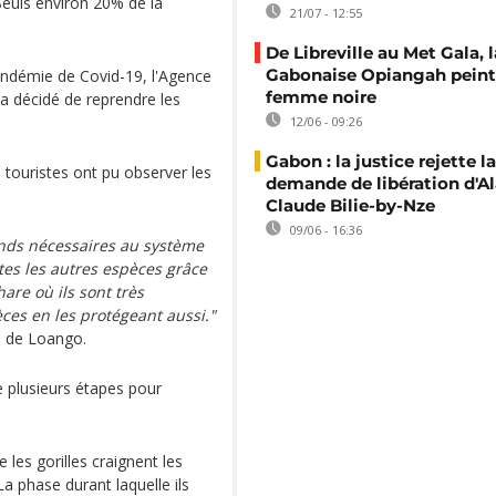
Seuls environ 20% de la
21/07 - 12:55
De Libreville au Met Gala, l
Gabonaise Opiangah peint
andémie de Covid-19, l'Agence
femme noire
a décidé de reprendre les
12/06 - 09:26
Gabon : la justice rejette la
 touristes ont pu observer les
demande de libération d'Al
Claude Bilie-by-Nze
09/06 - 16:36
onds nécessaires au système
utes les autres espèces grâce
re où ils sont très
èces en les protégeant aussi."
e de Loango.
e plusieurs étapes pour
 les gorilles craignent les
a phase durant laquelle ils