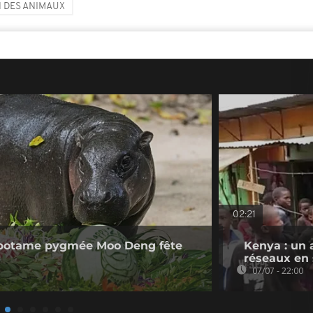
 DES ANIMAUX
02:21
popotame pygmée Moo Deng fête
Kenya : un a
réseaux en
07/07 - 22:00