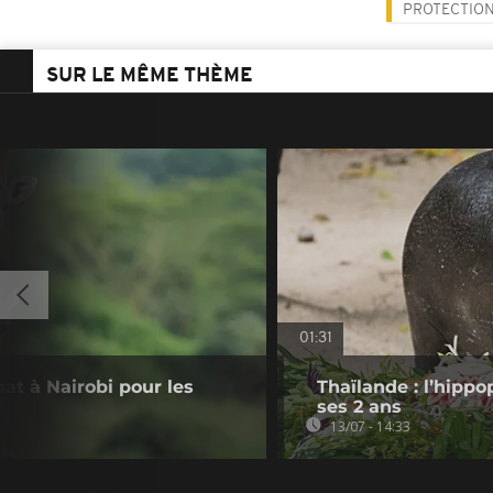
PROTECTION
SUR LE MÊME THÈME
01:31
at à Nairobi pour les
Thaïlande : l’hip
ses 2 ans
13/07 - 14:33