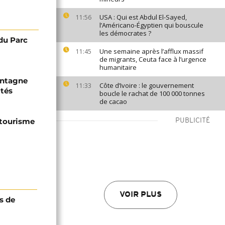
USA : Qui est Abdul El-Sayed,
11:56
l’Américano-Égyptien qui bouscule
les démocrates ?
 du Parc
Une semaine après l’afflux massif
11:45
de migrants, Ceuta face à l’urgence
humanitaire
ontagne
Côte d’Ivoire : le gouvernement
11:33
ités
boucle le rachat de 100 000 tonnes
de cacao
 tourisme
PUBLICITÉ
VOIR PLUS
s de