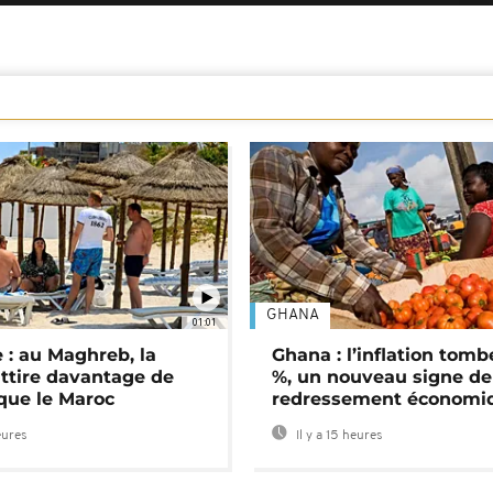
GHANA
01:01
 : au Maghreb, la
Ghana : l’inflation tomb
attire davantage de
%, un nouveau signe de
 que le Maroc
redressement économi
eures
Il y a 15 heures