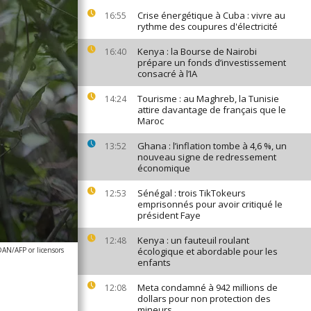
Crise énergétique à Cuba : vivre au
16:55
rythme des coupures d'électricité
Kenya : la Bourse de Nairobi
16:40
prépare un fonds d’investissement
consacré à l’IA
Tourisme : au Maghreb, la Tunisie
14:24
attire davantage de français que le
Maroc
Ghana : l’inflation tombe à 4,6 %, un
13:52
nouveau signe de redressement
économique
Sénégal : trois TikTokeurs
12:53
emprisonnés pour avoir critiqué le
président Faye
Kenya : un fauteuil roulant
12:48
N/AFP or licensors
écologique et abordable pour les
enfants
Meta condamné à 942 millions de
12:08
dollars pour non protection des
mineurs