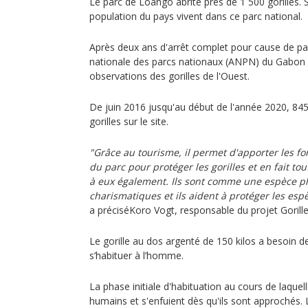
Le parc de Loango abrite près de 1 500 gorilles. 
population du pays vivent dans ce parc national.
Après deux ans d'arrêt complet pour cause de p
nationale des parcs nationaux (ANPN) du Gabon 
observations des gorilles de l'Ouest.
De juin 2016 jusqu'au début de l'année 2020, 845
gorilles sur le site.
"Grâce au tourisme, il permet d'apporter les f
du parc pour protéger les gorilles et en fait to
à eux également. Ils sont comme une espèce pha
charismatiques et ils aident à protéger les esp
a préciséKoro Vogt, responsable du projet Gorill
Le gorille au dos argenté de 150 kilos a besoin d
s’habituer à l’homme.
La phase initiale d'habituation au cours de laquelle
humains et s'enfuient dès qu'ils sont approchés. L