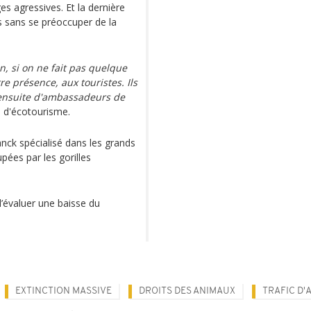
es agressives. Et la dernière
és sans se préoccuper de la
on, si on ne fait pas quelque
re présence, aux touristes. Ils
nt ensuite d'ambassadeurs de
 d'écotourisme.
lanck spécialisé dans les grands
pées par les gorilles
d’évaluer une baisse du
EXTINCTION MASSIVE
DROITS DES ANIMAUX
TRAFIC D'