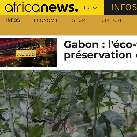
Passer
INFO
au
contenu
INFOS
ECONOMIE
SPORT
CULTURE
principal
Gabon : l'éco
préservation 