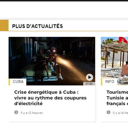
PLUS D'ACTUALITÉS
CUBA
INFO
01:54
Crise énergétique à Cuba :
Tourisme
vivre au rythme des coupures
Tunisie 
d'électricité
français
Il y a 12 heures
Il y a 14 h