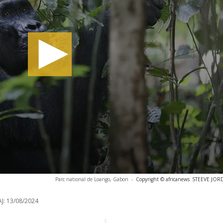
Parc national de Loango, Gabon
-
Copyright © africanews
STEEVE JORDA
J:
13/08/2024