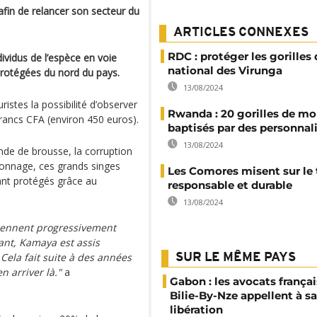
afin de relancer son secteur du
ARTICLES CONNEXES
RDC : protéger les gorilles
ividus de l’espèce en voie
national des Virunga
protégées du nord du pays.
13/08/2024
ristes la possibilité d’observer
Rwanda : 20 gorilles de m
rancs CFA (environ 450 euros).
baptisés par des personnal
13/08/2024
de de brousse, la corruption
aconnage, ces grands singes
Les Comores misent sur le
tant protégés grâce au
responsable et durable
13/08/2024
prennent progressivement
nt, Kamaya est assis
. Cela fait suite à des années
SUR LE MÊME PAYS
n arriver là."
a
Gabon : les avocats françai
Bilie-By-Nze appellent à sa
libération