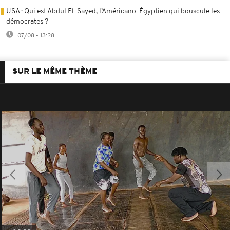
USA : Qui est Abdul El-Sayed, l’Américano-Égyptien qui bouscule les
démocrates ?
07/08 - 13:28
SUR LE MÊME THÈME