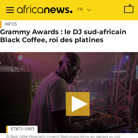
Passer
au
contenu
principal
INFOS
Grammy Awards : le DJ sud-africain
Black Coffee, roi des platines
ETATS-UNIS
DJ Black Coffee (Nkosinathi Innocent Maphumulo) donne son spectacle au club