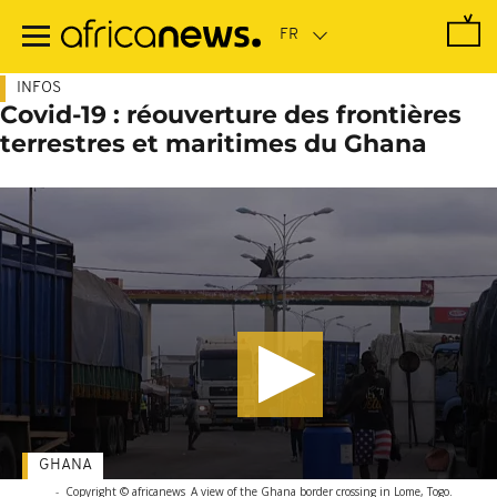
Passer
au
contenu
principal
INFOS
Covid-19 : réouverture des frontières
terrestres et maritimes du Ghana
GHANA
-
Copyright © africanews
A view of the Ghana border crossing in Lome, Togo.