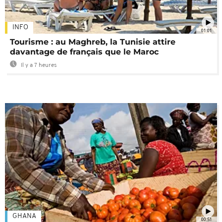
INFO
01:01
Tourisme : au Maghreb, la Tunisie attire
davantage de français que le Maroc
Il y a 7 heures
GHANA
00:51