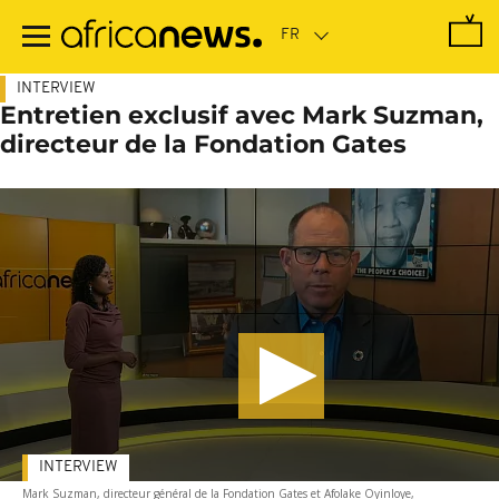
Passer
au
contenu
principal
INTERVIEW
Entretien exclusif avec Mark Suzman,
directeur de la Fondation Gates
INTERVIEW
Mark Suzman, directeur général de la Fondation Gates et Afolake Oyinloye,