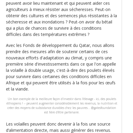
peuvent avoir lieu maintenant et qui peuvent aider ces
agriculteurs à mieux résister aux sécheresses. Peut-on
obtenir des cultures et des semences plus résistantes à la
sécheresse et aux inondations ? Peut-on avoir du bétail
qui a plus de chances de survivre à des conditions
difficiles dans des températures extrêmes ?
Avec les Fonds de développement du Qatar, nous allons
prendre des mesures afin de soutenir certains de ces
nouveaux efforts d'adaptation au climat, y compris une
première série d'investissements dans ce que l'on appelle
la volaille à double usage, c'est-à-dire des poulets élevés
pour survivre dans certaines des conditions difficiles en
Afrique et qui peuvent être utilisés à la fois pour les œufs
et la viande.
Un bon exemple de la meilleure façon d'investir dans l'élevage - ici, des poulets
éthiopiens ! -- peuvent augmenter considérablement les revenus, la nutrition et
créer des moyens de subsistance durables chez les pauvres... @gatesfoundation
est fière d'être partenaire.
Les volailles peuvent donc devenir à la fois une source
d’alimentation directe, mais aussi générer des revenus.