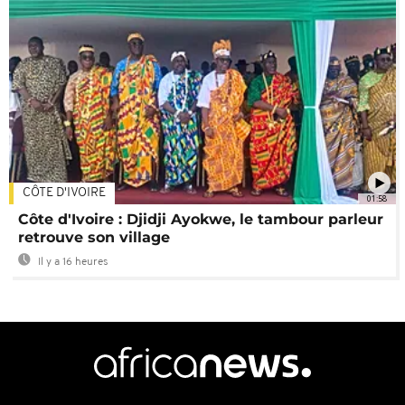
CÔTE D'IVOIRE
01:58
Côte d'Ivoire : Djidji Ayokwe, le tambour parleur
retrouve son village
Il y a 16 heures