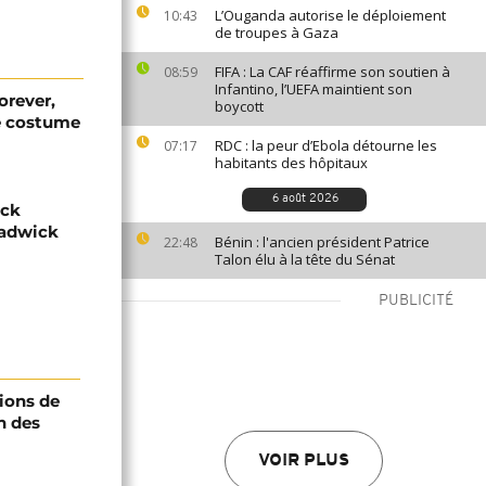
L’Ouganda autorise le déploiement
10:43
de troupes à Gaza
FIFA : La CAF réaffirme son soutien à
08:59
Infantino, l’UEFA maintient son
orever,
boycott
re costume
RDC : la peur d’Ebola détourne les
07:17
habitants des hôpitaux
6 août 2026
ack
adwick
Bénin : l'ancien président Patrice
22:48
Talon élu à la tête du Sénat
PUBLICITÉ
ions de
n des
VOIR PLUS