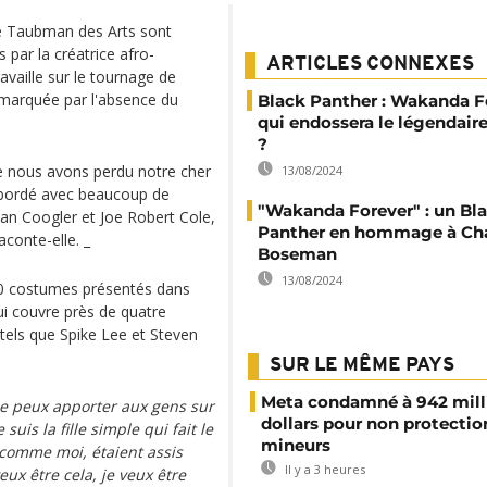
ée Taubman des Arts sont
par la créatrice afro-
ARTICLES CONNEXES
availle sur le tournage de
n marquée par l'absence du
Black Panther : Wakanda F
qui endossera le légendai
?
que nous avons perdu notre cher
13/08/2024
abordé avec beaucoup de
"Wakanda Forever" : un Bl
yan Coogler et Joe Robert Cole,
Panther en hommage à Ch
aconte-elle. _
Boseman
13/08/2024
 60 costumes présentés dans
ui couvre près de quatre
 tels que Spike Lee et Steven
SUR LE MÊME PAYS
Meta condamné à 942 mill
 je peux apporter aux gens sur
dollars pour non protectio
suis la fille simple qui fait le
mineurs
, comme moi, étaient assis
Il y a 3 heures
ux être cela, je veux être