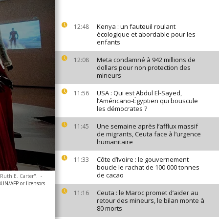
Kenya : un fauteuil roulant
12:48
écologique et abordable pour les
enfants
Meta condamné à 942 millions de
12:08
dollars pour non protection des
mineurs
USA : Qui est Abdul El-Sayed,
11:56
l’Américano-Égyptien qui bouscule
les démocrates ?
Une semaine après l’afflux massif
11:45
de migrants, Ceuta face à l’urgence
humanitaire
Côte d’Ivoire : le gouvernement
11:33
boucle le rachat de 100 000 tonnes
de cacao
"Ruth E. Carter".
-
N/AFP or licensors
Ceuta : le Maroc promet d’aider au
11:16
retour des mineurs, le bilan monte à
80 morts