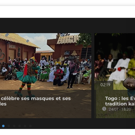
02:19
 célèbre ses masques et ses
Togo : les 
les
tradition k
24/07 - 18:20