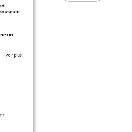
ed,
bouscule
gne un
Voir plus
DE