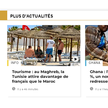
PLUS D'ACTUALITÉS
INFO
GHANA
01:01
Tourisme : au Maghreb, la
Ghana : l
Tunisie attire davantage de
%, un no
français que le Maroc
redress
Il y a 46 minutes
Il y a 1 he