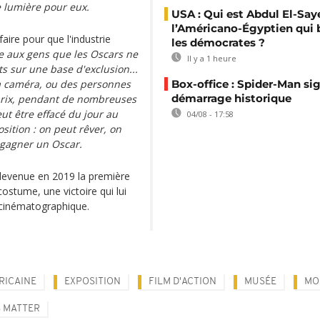
e lumière pour eux.
USA : Qui est Abdul El-Say
l’Américano-Égyptien qui 
faire pour que l'industrie
les démocrates ?
ire aux gens que les Oscars ne
Il y a 1 heure
its sur une base d'exclusion...
a caméra, ou des personnes
Box-office : Spider-Man si
démarrage historique
prix, pendant de nombreuses
ut être effacé du jour au
04/08 - 17:58
ition : on peut rêver, on
 gagner un Oscar.
st devenue en 2019 la première
ostume, une victoire qui lui
 cinématographique.
RICAINE
EXPOSITION
FILM D'ACTION
MUSÉE
MO
S MATTER