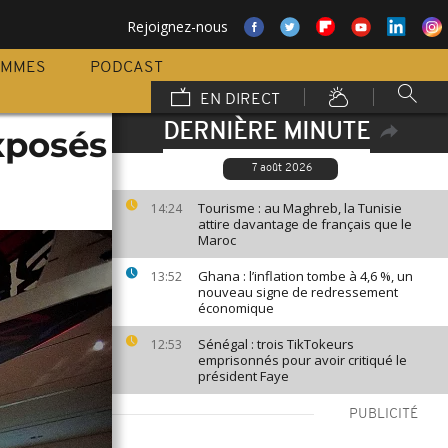
Rejoignez-nous
AMMES
PODCAST
EN DIRECT
DERNIÈRE MINUTE
xposés
7 août 2026
Tourisme : au Maghreb, la Tunisie
14:24
attire davantage de français que le
Maroc
Ghana : l’inflation tombe à 4,6 %, un
13:52
nouveau signe de redressement
économique
Sénégal : trois TikTokeurs
12:53
emprisonnés pour avoir critiqué le
président Faye
PUBLICITÉ