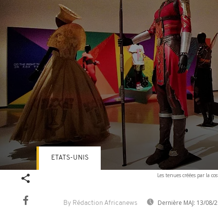
ETATS-UNIS
Volume
Les tenues créées par la co
90%
Dernière MAJ:
13/08/2
By Rédaction Africanews