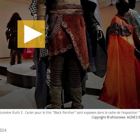
stumière Ruth E. Carter pour le film "Black Panther" sont exposées dans le cadre de l'exposition 
Copyright © africanews
AGNES BU
024