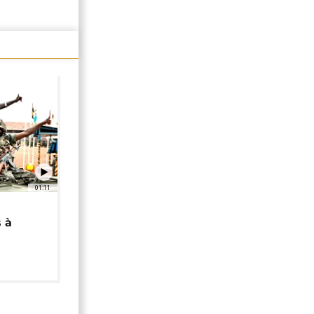
01:11
 à