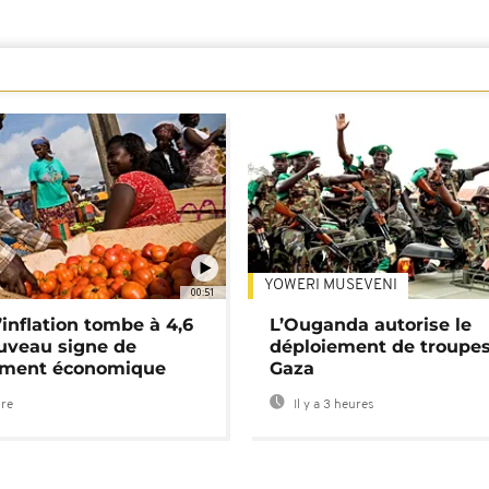
YOWERI MUSEVENI
00:51
’inflation tombe à 4,6
L’Ouganda autorise le
uveau signe de
déploiement de troupes
ement économique
Gaza
ure
Il y a 3 heures