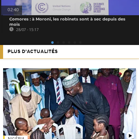
02:40
Comores : à Moroni, les robinets sont à sec depuis des
mois
28/07 - 15:17
PLUS D'ACTUALITÉS