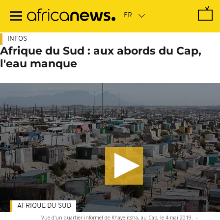
Passer
au
contenu
principal
INFOS
Afrique du Sud : aux abords du Cap,
l'eau manque
AFRIQUE DU SUD
Vue d'un quartier informel de Khayelitsha, au Cap, le 4 mai 2019.
-