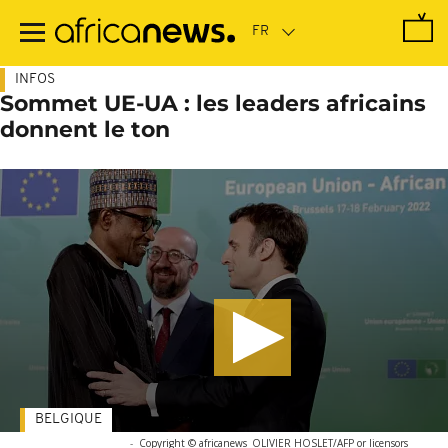
Passer
au
contenu
principal
INFOS
Sommet UE-UA : les leaders africains
donnent le ton
BELGIQUE
-
Copyright © africanews
OLIVIER HOSLET/AFP or licensors