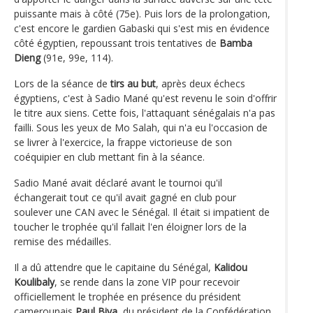
puissante mais à côté (75e). Puis lors de la prolongation,
c'est encore le gardien Gabaski qui s'est mis en évidence
côté égyptien, repoussant trois tentatives de
Bamba
Dieng
(91e, 99e, 114).
Lors de la séance de
tirs au but
, après deux échecs
égyptiens, c'est à Sadio Mané qu'est revenu le soin d'offrir
le titre aux siens. Cette fois, l'attaquant sénégalais n'a pas
failli. Sous les yeux de Mo Salah, qui n'a eu l'occasion de
se livrer à l'exercice, la frappe victorieuse de son
coéquipier en club mettant fin à la séance.
Sadio Mané avait déclaré avant le tournoi qu'il
échangerait tout ce qu'il avait gagné en club pour
soulever une CAN avec le Sénégal. Il était si impatient de
toucher le trophée qu'il fallait l'en éloigner lors de la
remise des médailles.
Il a dû attendre que le capitaine du Sénégal,
Kalidou
Koulibaly
, se rende dans la zone VIP pour recevoir
officiellement le trophée en présence du président
camerounais
Paul Biya
, du président de la Confédération