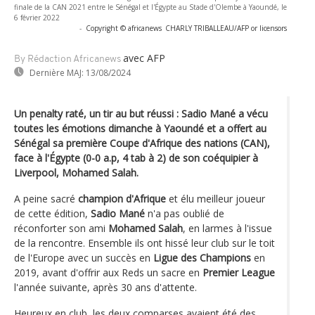
finale de la CAN 2021 entre le Sénégal et l'Égypte au Stade d'Olembe à Yaoundé, le
6 février 2022
-
Copyright © africanews
CHARLY TRIBALLEAU/AFP or licensors
avec AFP
By Rédaction Africanews
Dernière MAJ:
13/08/2024
Un penalty raté, un tir au but réussi : Sadio Mané a vécu
toutes les émotions dimanche à Yaoundé et a offert au
Sénégal sa première Coupe d'Afrique des nations (CAN),
face à l'Égypte (0-0 a.p, 4 tab à 2) de son coéquipier à
Liverpool, Mohamed Salah.
A peine sacré
champion d'Afrique
et élu meilleur joueur
de cette édition,
Sadio Mané
n'a pas oublié de
réconforter son ami
Mohamed Salah
, en larmes à l'issue
de la rencontre. Ensemble ils ont hissé leur club sur le toit
de l'Europe avec un succès en
Ligue des Champions
en
2019, avant d'offrir aux Reds un sacre en
Premier League
l'année suivante, après 30 ans d'attente.
Heureux en club, les deux comparses avaient été des