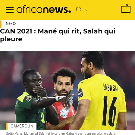
Passer
au
contenu
principal
INFOS
CAN 2021 : Mané qui rit, Salah qui
pleure
CAMEROUN
Sadio Mane, Mohamed Salah et le gardien Gabaski avant un penalty lors de la