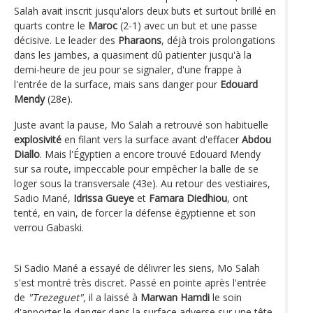
Salah avait inscrit jusqu'alors deux buts et surtout brillé en
quarts contre le
Maroc
(2-1) avec un but et une passe
décisive. Le leader des
Pharaons
, déjà trois prolongations
dans les jambes, a quasiment dû patienter jusqu'à la
demi-heure de jeu pour se signaler, d'une frappe à
l'entrée de la surface, mais sans danger pour
Edouard
Mendy
(28e).
Juste avant la pause, Mo Salah a retrouvé son habituelle
explosivité
en filant vers la surface avant d'effacer
Abdou
Diallo
. Mais l'Égyptien a encore trouvé Edouard Mendy
sur sa route, impeccable pour empêcher la balle de se
loger sous la transversale (43e). Au retour des vestiaires,
Sadio Mané,
Idrissa Gueye
et
Famara Diedhiou
, ont
tenté, en vain, de forcer la défense égyptienne et son
verrou Gabaski.
Si Sadio Mané a essayé de délivrer les siens, Mo Salah
s'est montré très discret. Passé en pointe après l'entrée
de
"Trezeguet"
, il a laissé à
Marwan Hamdi
le soin
d'apporter le danger dans la surface adverse sur une tête