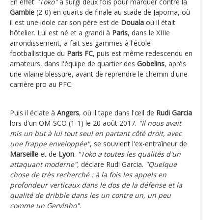
En effet
"Toko"
a surgi deux fois pour marquer contre la
Gambie
(2-0) en quarts de finale au stade de Japoma, où
il est une idole car son père est de
Douala
où il était
hôtelier. Lui est né et a grandi à
Paris
, dans le XIIIe
arrondissement, a fait ses gammes à l'école
footballistique du
Paris FC
, puis est même redescendu en
amateurs, dans l'équipe de quartier des
Gobelins
, après
une vilaine blessure, avant de reprendre le chemin d'une
carrière pro au PFC.
Puis il éclate à
Angers
, où il tape dans l'œil de
Rudi Garcia
lors d'un OM-SCO (1-1) le 20 août 2017.
"Il nous avait
mis un but à lui tout seul en partant côté droit, avec
une frappe enveloppée"
, se souvient l'ex-entraîneur de
Marseille
et de
Lyon
.
"Toko a toutes les qualités d'un
attaquant moderne"
, déclare Rudi Garcia.
"Quelque
chose de très recherché : à la fois les appels en
profondeur verticaux dans le dos de la défense et la
qualité de dribble dans les un contre un, un peu
comme un Gervinho"
.