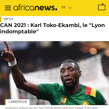
Passer
au
contenu
principal
INFOS
CAN 2021 : Karl Toko-Ekambi, le "Lyon
indomptable"
CAMEROUN
L'attaquant camerounais Karl Toko Ekambi célèbre après avoir marqué le deuxième