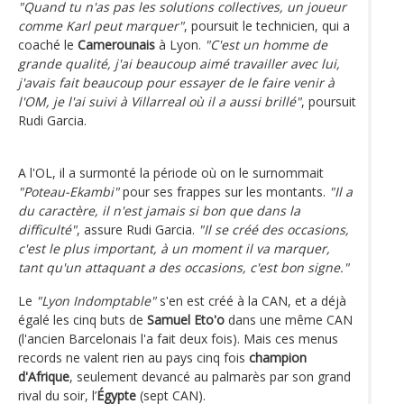
"Quand tu n'as pas les solutions collectives, un joueur
comme Karl peut marquer"
, poursuit le technicien, qui a
coaché le
Camerounais
à Lyon.
"C'est un homme de
grande qualité, j'ai beaucoup aimé travailler avec lui,
j'avais fait beaucoup pour essayer de le faire venir à
l'OM, je l'ai suivi à Villarreal où il a aussi brillé"
, poursuit
Rudi Garcia.
A l'OL, il a surmonté la période où on le surnommait
"Poteau-Ekambi"
pour ses frappes sur les montants.
"Il a
du caractère, il n'est jamais si bon que dans la
difficulté"
, assure Rudi Garcia.
"Il se créé des occasions,
c'est le plus important, à un moment il va marquer,
tant qu'un attaquant a des occasions, c'est bon signe."
Le
"Lyon Indomptable"
s'en est créé à la CAN, et a déjà
égalé les cinq buts de
Samuel Eto'o
dans une même CAN
(l'ancien Barcelonais l'a fait deux fois). Mais ces menus
records ne valent rien au pays cinq fois
champion
d'Afrique
, seulement devancé au palmarès par son grand
rival du soir, l’
Égypte
(sept CAN).