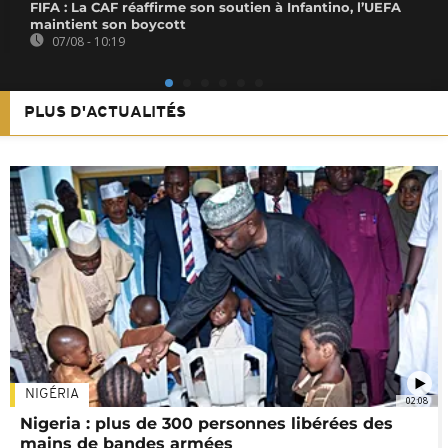
FIFA : La CAF réaffirme son soutien à Infantino, l’UEFA
maintient son boycott
07/08 - 10:19
PLUS D'ACTUALITÉS
NIGÉRIA
02:08
Nigeria : plus de 300 personnes libérées des
mains de bandes armées