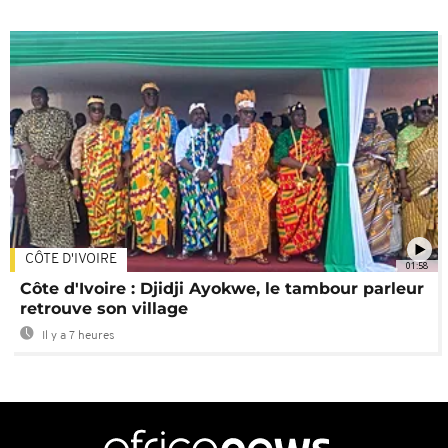
CÔTE D'IVOIRE
01:58
Côte d'Ivoire : Djidji Ayokwe, le tambour parleur
retrouve son village
Il y a 7 heures