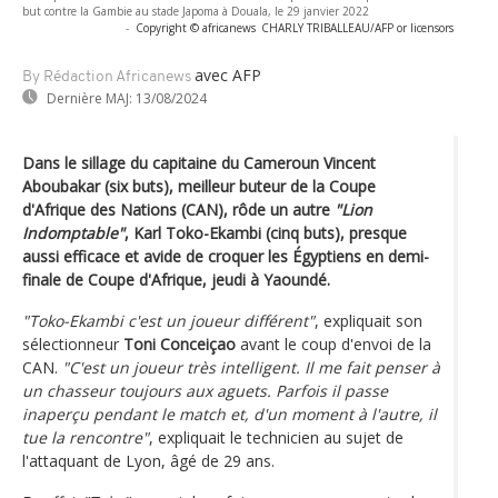
but contre la Gambie au stade Japoma à Douala, le 29 janvier 2022
-
Copyright © africanews
CHARLY TRIBALLEAU/AFP or licensors
avec AFP
By Rédaction Africanews
Dernière MAJ:
13/08/2024
Dans le sillage du capitaine du Cameroun Vincent
Aboubakar (six buts), meilleur buteur de la Coupe
d'Afrique des Nations (CAN), rôde un autre
"Lion
Indomptable"
, Karl Toko-Ekambi (cinq buts), presque
aussi efficace et avide de croquer les Égyptiens en demi-
finale de Coupe d'Afrique, jeudi à Yaoundé.
"Toko-Ekambi c'est un joueur différent"
, expliquait son
sélectionneur
Toni Conceiçao
avant le coup d'envoi de la
CAN.
"C'est un joueur très intelligent. Il me fait penser à
un chasseur toujours aux aguets. Parfois il passe
inaperçu pendant le match et, d'un moment à l'autre, il
tue la rencontre"
, expliquait le technicien au sujet de
l'attaquant de Lyon, âgé de 29 ans.