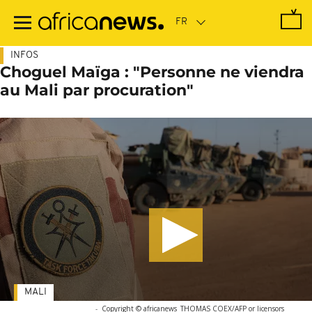
Passer
au
contenu
principal
INFOS
Choguel Maïga : "Personne ne viendra
au Mali par procuration"
MALI
-
Copyright © africanews
THOMAS COEX/AFP or licensors