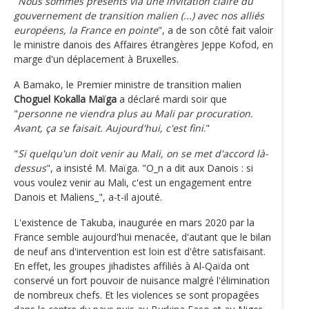
"
Nous sommes présents via une invitation claire du
gouvernement de transition malien (...) avec nos alliés
européens, la France en pointe
", a de son côté fait valoir
le ministre danois des Affaires étrangères Jeppe Kofod, en
marge d'un déplacement à Bruxelles.
A Bamako, le Premier ministre de transition malien
Choguel Kokalla Maïga
a déclaré mardi soir que
"
personne ne viendra plus au Mali par procuration.
Avant, ça se faisait. Aujourd'hui, c'est fini
."
"
Si quelqu'un doit venir au Mali, on se met d'accord là-
dessus
", a insisté M. Maïga. "O_n a dit aux Danois : si
vous voulez venir au Mali, c'est un engagement entre
Danois et Maliens_", a-t-il ajouté.
L'existence de Takuba, inaugurée en mars 2020 par la
France semble aujourd'hui menacée, d'autant que le bilan
de neuf ans d'intervention est loin est d'être satisfaisant.
En effet, les groupes jihadistes affiliés à Al-Qaïda ont
conservé un fort pouvoir de nuisance malgré l'élimination
de nombreux chefs. Et les violences se sont propagées