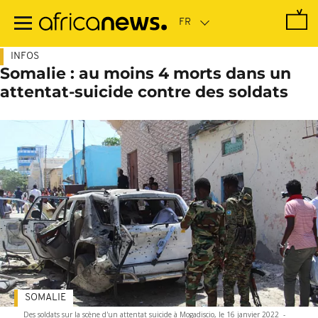
Passer
au
contenu
principal
INFOS
Somalie : au moins 4 morts dans un
attentat-suicide contre des soldats
SOMALIE
Des soldats sur la scène d'un attentat suicide à Mogadiscio, le 16 janvier 2022
-