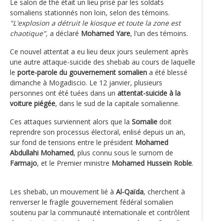
Le salon de thé était un lieu prisé par les soldats
somaliens stationnés non loin, selon des témoins.
"L'explosion a détruit le kiosque et toute la zone est
chaotique",
a déclaré
Mohamed Yare
, l'un des témoins.
Ce nouvel attentat a eu lieu deux jours seulement après
une autre attaque-suicide des shebab au cours de laquelle
le
porte-parole du gouvernement somalien
a été blessé
dimanche à Mogadiscio. Le 12 janvier, plusieurs
personnes ont été tuées dans un
attentat-suicide à la
voiture piégée
, dans le sud de la capitale somalienne.
Ces attaques surviennent alors que la
Somalie
doit
reprendre son processus électoral, enlisé depuis un an,
sur fond de tensions entre le président
Mohamed
Abdullahi Mohamed
, plus connu sous le surnom de
Farmajo
, et le Premier ministre
Mohamed Hussein Roble
.
Les shebab, un mouvement lié à
Al-Qaïda
, cherchent à
renverser le fragile gouvernement fédéral somalien
soutenu par la communauté internationale et contrôlent