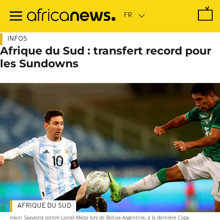
Passer
au
contenu
principal
INFOS
Afrique du Sud : transfert record pour
les Sundowns
AFRIQUE DU SUD
Irwin Saavedra contre Lionel Messi lors de Bolivie-Argentine, à la dernière Copa