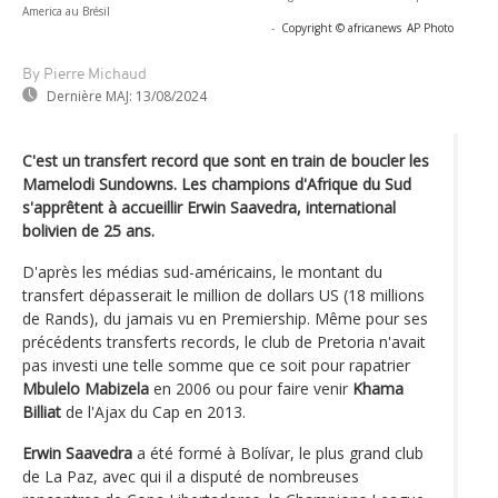
America au Brésil
-
Copyright © africanews
AP Photo
By Pierre Michaud
Dernière MAJ:
13/08/2024
C'est un transfert record que sont en train de boucler les
Mamelodi Sundowns. Les champions d'Afrique du Sud
s'apprêtent à accueillir Erwin Saavedra, international
bolivien de 25 ans.
D'après les médias sud-américains, le montant du
transfert dépasserait le million de dollars US (18 millions
de Rands), du jamais vu en Premiership. Même pour ses
précédents transferts records, le club de Pretoria n'avait
pas investi une telle somme que ce soit pour rapatrier
Mbulelo Mabizela
en 2006 ou pour faire venir
Khama
Billiat
de l'Ajax du Cap en 2013.
Erwin Saavedra
a été formé à Bolívar, le plus grand club
de La Paz, avec qui il a disputé de nombreuses