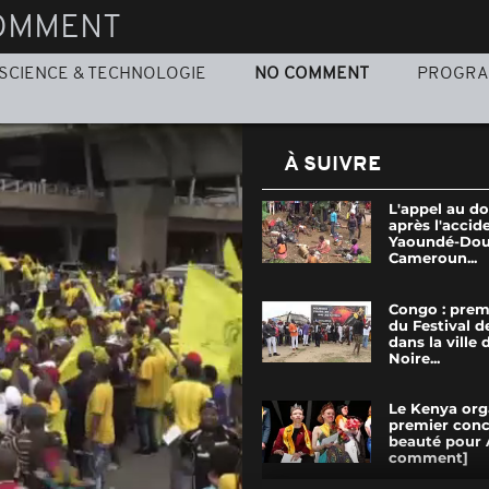
OMMENT
SCIENCE & TECHNOLOGIE
NO COMMENT
PROGR
À SUIVRE
L'appel au d
après l'accid
Yaoundé-Dou
Cameroun...
Congo : prem
du Festival d
dans la ville 
Noire...
Le Kenya org
premier conc
beauté pour 
comment]