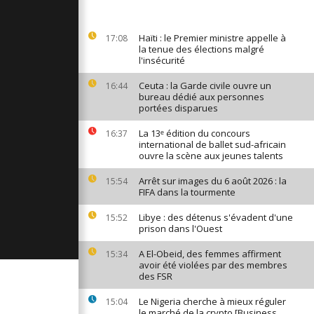
opulation
le lavage de
icile [no...
Haïti : le Premier ministre appelle à
17:08
la tenue des élections malgré
l'insécurité
le royaume
Ceuta : la Garde civile ouvre un
16:44
uronne un
bureau dédié aux personnes
arque [no
portées disparues
La 13ᵉ édition du concours
16:37
-africaine
international de ballet sud-africain
ouvre la scène aux jeunes talents
n
Pretoria...
Arrêt sur images du 6 août 2026 : la
15:54
FIFA dans la tourmente
Libye : des détenus s'évadent d'une
15:52
prison dans l'Ouest
A El-Obeid, des femmes affirment
15:34
avoir été violées par des membres
des FSR
Le Nigeria cherche à mieux réguler
15:04
le marché de la crypto [Business