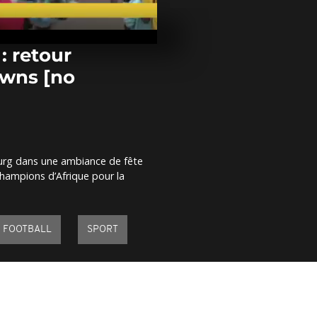
Égypte : la p
expérimente 
voitures à dom
: retour
wns [no
Au Nigeria, 
du Bénin co
nouveau mon
comment]
La police sud
disperse une
sburg dans une ambiance de fête
manifestatio
hampions d’Afrique pour la
d'étudiants à 
FOOTBALL
SPORT