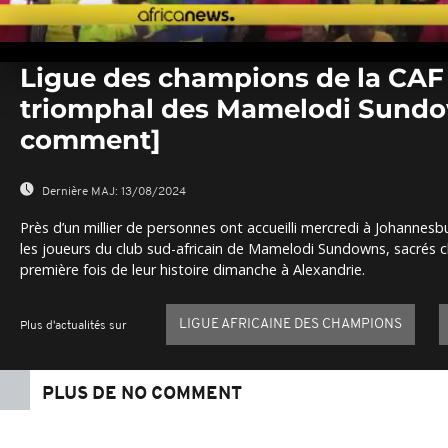
0
seconds
Ligue des champions de la CAF 
of
0
triomphal des Mamelodi Sundo
seconds
Volume
0%
comment]
Dernière MAJ:
13/08/2024
Près d’un millier de personnes ont accueilli mercredi à Johanne
les joueurs du club sud-africain de Mamelodi Sundowns, sacrés c
première fois de leur histoire dimanche à Alexandrie.
LIGUE AFRICAINE DES CHAMPIONS
Plus d'actualités sur
PLUS DE NO COMMENT