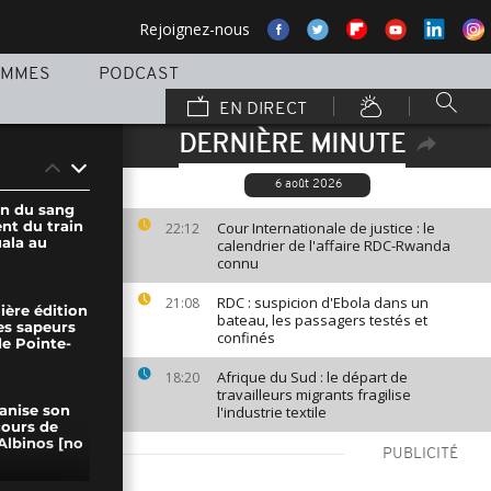
Rejoignez-nous
AMMES
PODCAST
EN DIRECT
DERNIÈRE MINUTE
6 août 2026
on du sang
ent du train
Cour Internationale de justice : le
22:12
ala au
calendrier de l'affaire RDC-Rwanda
connu
RDC : suspicion d'Ebola dans un
21:08
ière édition
bateau, les passagers testés et
es sapeurs
confinés
de Pointe-
Afrique du Sud : le départ de
18:20
travailleurs migrants fragilise
l'industrie textile
anise son
ours de
Albinos [no
PUBLICITÉ