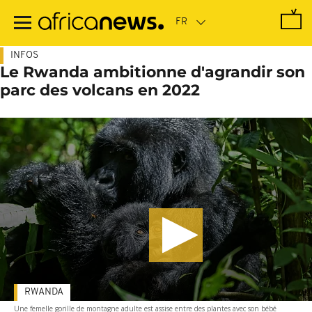
Passer
au
contenu
principal
INFOS
Le Rwanda ambitionne d'agrandir son
parc des volcans en 2022
RWANDA
Une femelle gorille de montagne adulte est assise entre des plantes avec son bébé