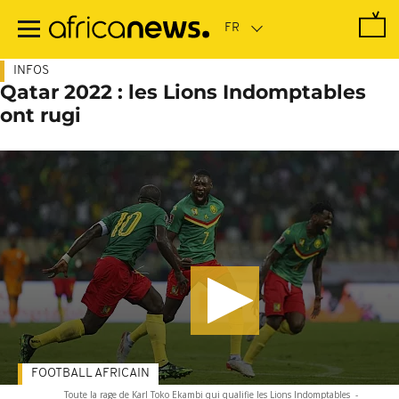
Passer
au
contenu
principal
INFOS
Qatar 2022 : les Lions Indomptables
ont rugi
FOOTBALL AFRICAIN
Toute la rage de Karl Toko Ekambi qui qualifie les Lions Indomptables
-