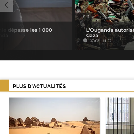
01:11
émie dépasse les 1 000
L’Ouganda autorise
nda
Gaza
07/08 - 11:27
PLUS D'ACTUALITÉS