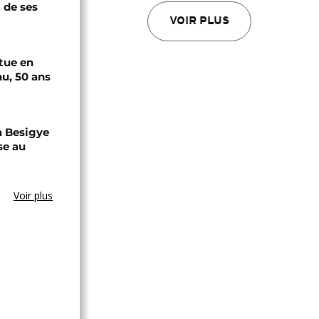
 de ses
VOIR PLUS
tue en
u, 50 ans
a Besigye
se au
Voir plus