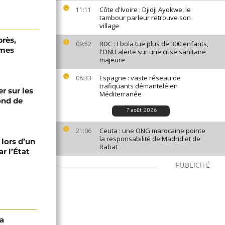
Côte d'Ivoire : Djidji Ayokwe, le
11:11
tambour parleur retrouve son
village
près,
RDC : Ebola tue plus de 300 enfants,
09:52
rmes
l'ONU alerte sur une crise sanitaire
majeure
Espagne : vaste réseau de
08:33
trafiquants démantelé en
er sur les
Méditerranée
fond de
7 août 2026
Ceuta : une ONG marocaine pointe
21:06
la responsabilité de Madrid et de
 lors d’un
Rabat
r l’État
PUBLICITÉ
a