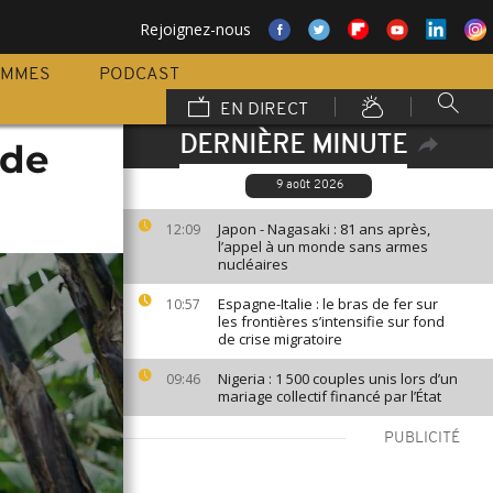
Rejoignez-nous
AMMES
PODCAST
EN DIRECT
DERNIÈRE MINUTE
 de
9 août 2026
Japon - Nagasaki : 81 ans après,
12:09
l’appel à un monde sans armes
nucléaires
Espagne-Italie : le bras de fer sur
10:57
les frontières s’intensifie sur fond
de crise migratoire
Nigeria : 1 500 couples unis lors d’un
09:46
mariage collectif financé par l’État
PUBLICITÉ