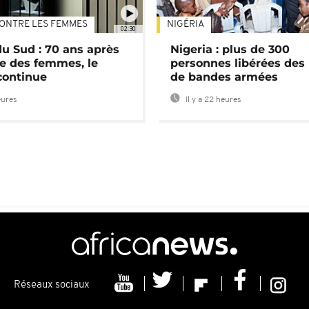
ONTRE LES FEMMES
NIGÉRIA
02:30
du Sud : 70 ans après
Nigeria : plus de 300
e des femmes, le
personnes libérées des
continue
de bandes armées
eures
Il y a 22 heures
Réseaux sociaux