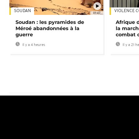
SOUDAN
VIOLENCE C
01:47
Soudan : les pyramides de
Afrique 
Méroé abandonnées à la
la march
guerre
combat 
Il y a 4 heures
Il y a 21 h