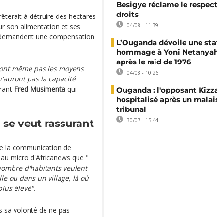
Besigye réclame le respect
droits
êterait à détruire des hectares
04/08 - 11:39
ur son alimentation et ses
et demandent une compensation
L’Ouganda dévoile une sta
hommage à Yoni Netanyah
après le raid de 1976
uront même pas les moyens
04/08 - 10:26
n'auront pas la capacité
érant
Fred Musimenta
qui
Ouganda : l'opposant Kizz
hospitalisé après un malai
tribunal
30/07 - 15:44
se veut rassurant
de la communication de
er au micro d'Africanews que "
 nombre d'habitants veulent
lle ou dans un village, là où
lus élevé".
 sa volonté de ne pas