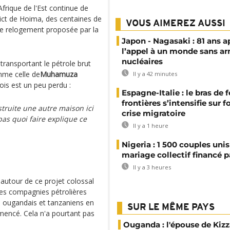
Afrique de l'Est continue de
ict de Hoima, des centaines de
VOUS AIMEREZ AUSSI
 de relogement proposée par la
Japon - Nagasaki : 81 ans a
l’appel à un monde sans a
nucléaires
transportant le pétrole brut
mme celle de
Muhamuza
Il y a 42 minutes
ois est un peu perdu :
Espagne-Italie : le bras de f
frontières s’intensifie sur 
struite une autre maison ici
crise migratoire
 pas quoi faire explique ce
Il y a 1 heure
Nigeria : 1 500 couples unis
mariage collectif financé pa
Il y a 3 heures
 autour de ce projet colossal
Les compagnies pétrolières
 ougandais et tanzaniens en
SUR LE MÊME PAYS
mmencé. Cela n'a pourtant pas
Ouganda : l'épouse de Kizz