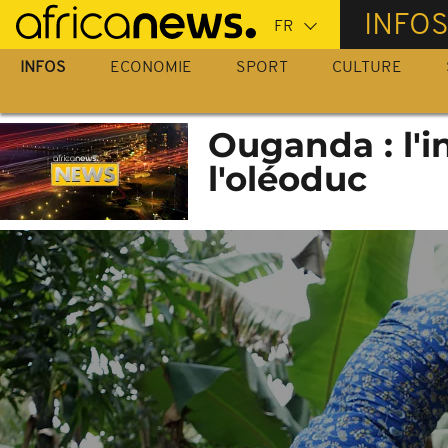
Passer
INFO
au
contenu
INFOS
ECONOMIE
SPORT
CULTURE
principal
Ouganda : l'i
l'oléoduc