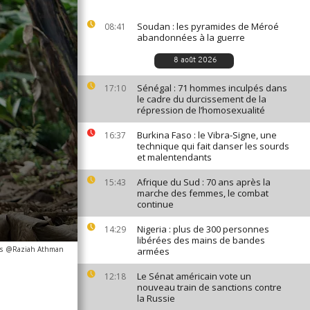
Soudan : les pyramides de Méroé
08:41
abandonnées à la guerre
8 août 2026
Sénégal : 71 hommes inculpés dans
17:10
le cadre du durcissement de la
répression de l’homosexualité
Burkina Faso : le Vibra-Signe, une
16:37
technique qui fait danser les sourds
et malentendants
Afrique du Sud : 70 ans après la
15:43
marche des femmes, le combat
continue
Nigeria : plus de 300 personnes
14:29
libérées des mains de bandes
s
@Raziah Athman
armées
Le Sénat américain vote un
12:18
nouveau train de sanctions contre
la Russie