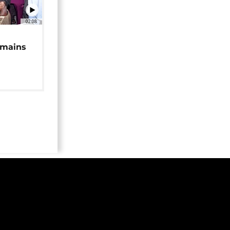
02:08
 mains