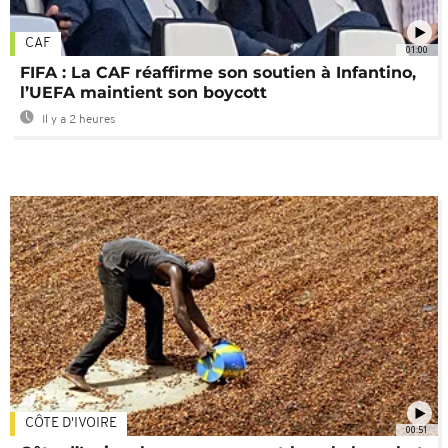
CAF
01:00
FIFA : La CAF réaffirme son soutien à Infantino,
l’UEFA maintient son boycott
Il y a 2 heures
CÔTE D'IVOIRE
00:51