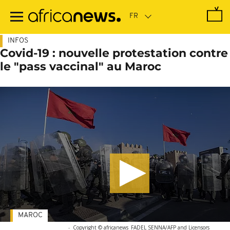
Passer
au
contenu
principal
INFOS
Covid-19 : nouvelle protestation contre
le "pass vaccinal" au Maroc
MAROC
-
Copyright © africanews
FADEL SENNA/AFP and Licensors