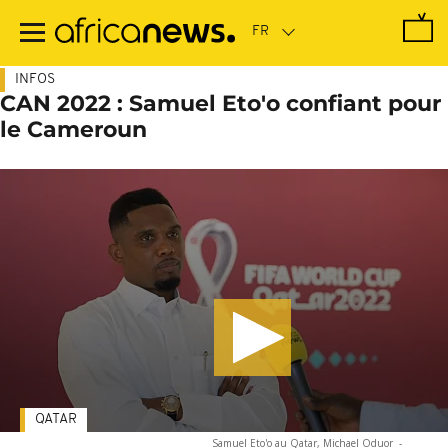
Passer
au
contenu
principal
INFOS
CAN 2022 : Samuel Eto'o confiant pour
le Cameroun
QATAR
Samuel Eto'o au Qatar, Michael Oduor
-