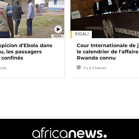
KIGALI
02:05
spicion d'Ebola dans
Cour Internationale de j
u, les passagers
le calendrier de l'affair
 confinés
Rwanda connu
eures
Il y a 3 heures