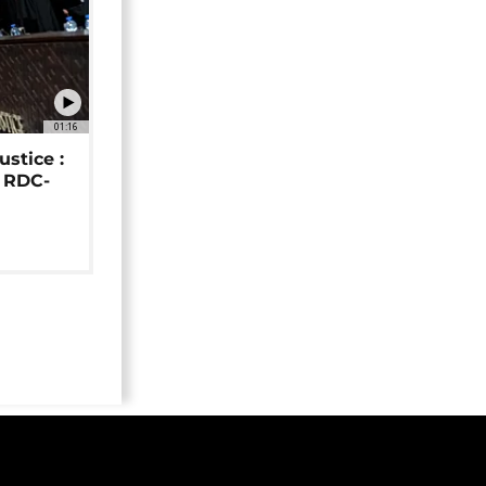
01:16
ustice :
e RDC-