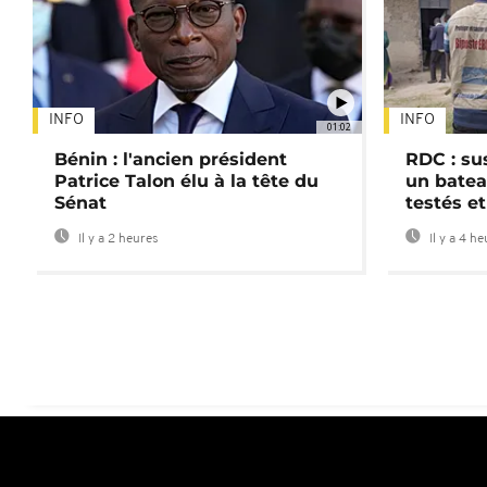
INFO
INFO
01:02
Bénin : l'ancien président
RDC : su
Patrice Talon élu à la tête du
un batea
Sénat
testés et
Il y a 2 heures
Il y a 4 h