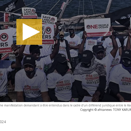
une manifestation demandant à être entendus dans le cadre d'un différend juridique entre le Ke
Copyright © africanews
TONY KARUMB
024