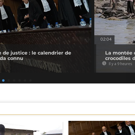
02:04
 de justice : le calendrier de
La montée d
nda connu
crocodiles 
Il y a 9 heures