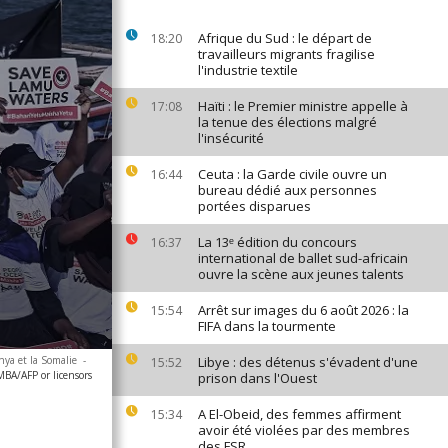
Afrique du Sud : le départ de
18:20
travailleurs migrants fragilise
l'industrie textile
Haïti : le Premier ministre appelle à
17:08
la tenue des élections malgré
l'insécurité
Ceuta : la Garde civile ouvre un
16:44
bureau dédié aux personnes
portées disparues
La 13ᵉ édition du concours
16:37
international de ballet sud-africain
ouvre la scène aux jeunes talents
Arrêt sur images du 6 août 2026 : la
15:54
FIFA dans la tourmente
nya et la Somalie
-
Libye : des détenus s'évadent d'une
15:52
A/AFP or licensors
prison dans l'Ouest
A El-Obeid, des femmes affirment
15:34
avoir été violées par des membres
des FSR