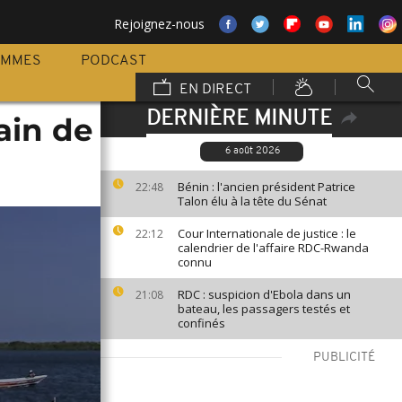
Rejoignez-nous
AMMES
PODCAST
EN DIRECT
DERNIÈRE MINUTE
gain de
6 août 2026
Bénin : l'ancien président Patrice
22:48
Talon élu à la tête du Sénat
Cour Internationale de justice : le
22:12
calendrier de l'affaire RDC-Rwanda
connu
RDC : suspicion d'Ebola dans un
21:08
bateau, les passagers testés et
confinés
PUBLICITÉ