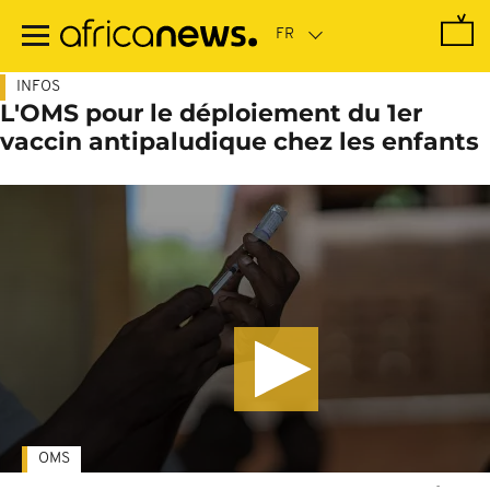
Passer
au
contenu
principal
INFOS
L'OMS pour le déploiement du 1er
vaccin antipaludique chez les enfants
OMS
-