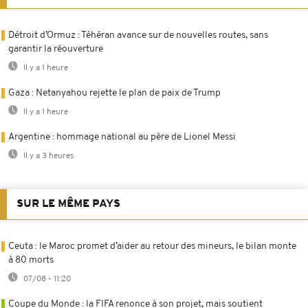
Détroit d’Ormuz : Téhéran avance sur de nouvelles routes, sans
garantir la réouverture
Il y a 1 heure
Gaza : Netanyahou rejette le plan de paix de Trump
Il y a 1 heure
Argentine : hommage national au père de Lionel Messi
Il y a 3 heures
SUR LE MÊME PAYS
Ceuta : le Maroc promet d’aider au retour des mineurs, le bilan monte
à 80 morts
07/08 - 11:20
Coupe du Monde : la FIFA renonce à son projet, mais soutient