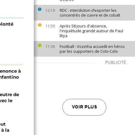
RDC : interdiction d’exporter les
12:19
concentrés de cuivre et de cobalt
olonté
Après 58 jours d'absence,
11:50
l'inquiétude grandit autour de Paul
Biya
Football : Vozinha accueilli en héros
11:36
par les supporters de Colo-Colo
PUBLICITÉ
renonce à
Infantino
eutre de
vec le
VOIR PLUS
out
à la