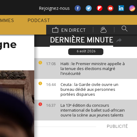
Rejoignez-nous
AMMES
PODCAST
EN DIRECT
DERNIÈRE MINUTE
igne
6 août 2026
Haïti : le Premier ministre appelle à
17:08
la tenue des élections malgré
l'insécurité
Ceuta : la Garde civile ouvre un
16:44
bureau dédié aux personnes
portées disparues
La 13ᵉ édition du concours
16:37
international de ballet sud-africain
ouvre la scène aux jeunes talents
PUBLICITÉ