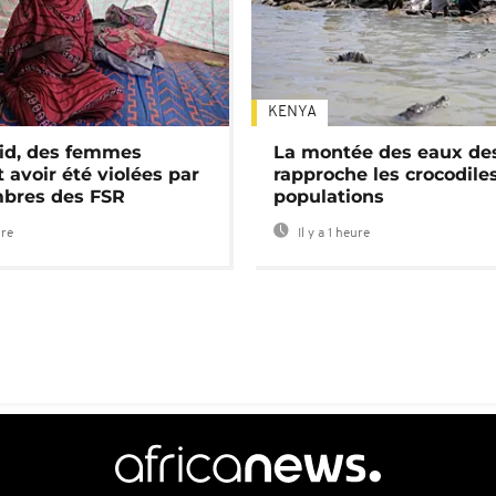
KENYA
id, des femmes
La montée des eaux des
 avoir été violées par
rapproche les crocodile
bres des FSR
populations
ure
Il y a 1 heure