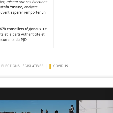
ier, misent sur ces élections
stafa Yassine,
analyste
 peuvent espérer remporter un
678 conseillers régionaux
. Le
 et le parti Authenticité et
currents du PJD.
ELECTIONS LÉGISLATIVES
COVID-19