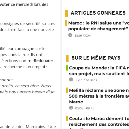
voter ce mercredi lors des
ARTICLES CONNEXES
Maroc : le RNI salue une "v
 consignes de sécurité strictes
populaire de changement"
oit faire face à une nouvelle
13/08/2024
sifié leur campagne sur les
pes dans la rue. Ils ont
SUR LE MÊME PAYS
es élections comme
Redouane
a recherche d'un emploi :
Coupe du Monde : la FIFA 
son projet, mais soutient 
rsonnes
Il y a 7 heures
droits, ce sera bien. Nous
Melilla réclame une zone n
 mais nous avons besoin d'un
500 mètres à la frontière a
Maroc
05/08 - 09:46
Ceuta : le Maroc dément t
relâchement des contrôles 
eau de vie des Marocains. Une