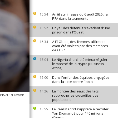
Arrêt sur images du 6 août 2026 : la
15:54
FIFA dans la tourmente
Libye : des détenus s'évadent d'une
15:52
prison dans l'Ouest
A El-Obeid, des femmes affirment
15:34
avoir été violées par des membres
des FSR
Le Nigeria cherche à mieux réguler
15:04
le marché de la crypto [Business
Africa]
Dans l'enfer des équipes engagées
15:00
dans la lutte contre Ebola
La montée des eaux des lacs
14:26
NA/AFP or licensors
rapproche les crocodiles des
populations
Le Real Madrid s’apprête à recruter
13:55
Yan Diomandé pour 140 millions
d’euros