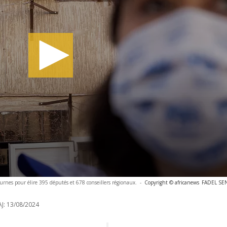
urnes pour élire 395 députés et 678 conseillers régionaux.
-
Copyright © africanews
FADEL SEN
J:
13/08/2024