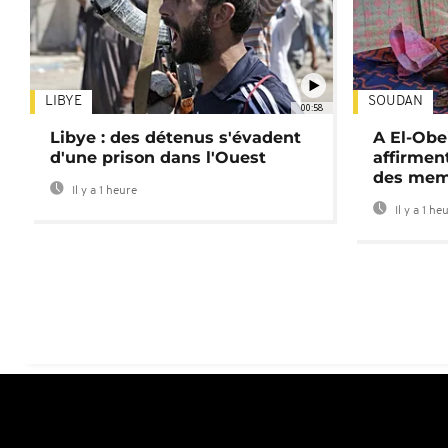
LIBYE
SOUDAN
00:58
Libye : des détenus s'évadent
A El-Obe
d'une prison dans l'Ouest
affirment
des mem
Il y a 1 heure
Il y a 1 he