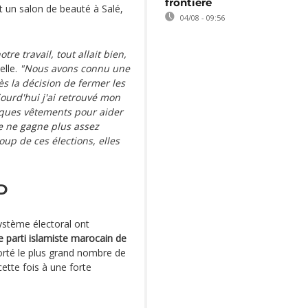
frontière
t un salon de beauté à Salé,
04/08 - 09:56
re travail, tout allait bien,
elle.
"Nous avons connu une
rès la décision de fermer les
jourd'hui j'ai retrouvé mon
elques vêtements pour aider
je ne gagne plus assez
up de ces élections, elles
D
système électoral ont
e parti islamiste marocain de
rté le plus grand nombre de
cette fois à une forte