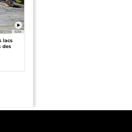
02:04
 lacs
s des