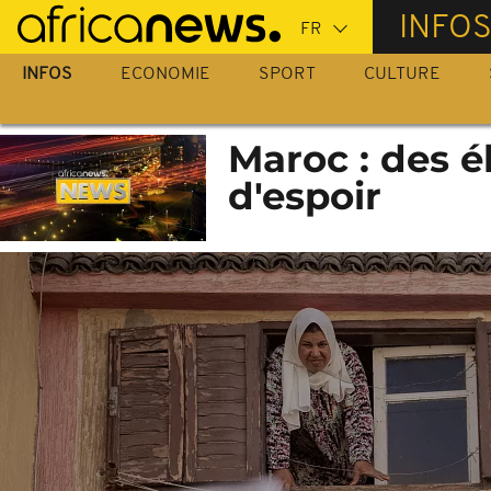
Passer
INFO
au
contenu
INFOS
ECONOMIE
SPORT
CULTURE
principal
Maroc : des é
d'espoir