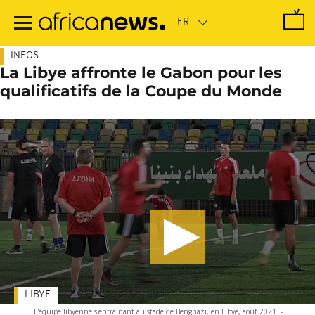
Passer
au
contenu
principal
INFOS
La Libye affronte le Gabon pour les
qualificatifs de la Coupe du Monde
LIBYE
L'équipe libyenne s'entrainant au stade de Benghazi, en Libye, août 2021
-