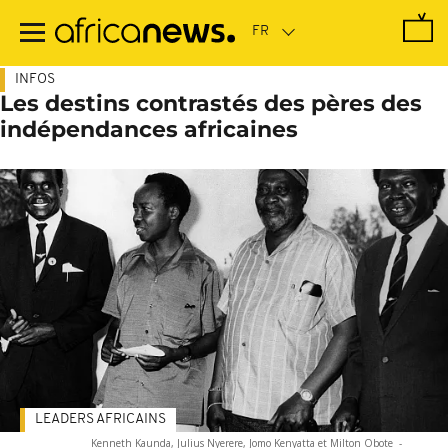
Passer
au
contenu
principal
INFOS
Les destins contrastés des pères des
indépendances africaines
LEADERS AFRICAINS
Kenneth Kaunda, Julius Nyerere, Jomo Kenyatta et Milton Obote
-