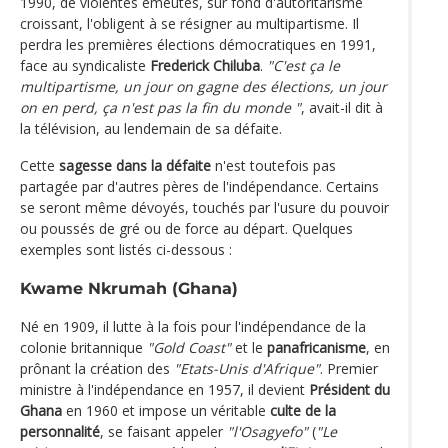
1990, de violentes émeutes, sur fond d'autoritarisme
croissant, l'obligent à se résigner au multipartisme. Il
perdra les premières élections démocratiques en 1991,
face au syndicaliste
Frederick Chiluba
.
"C'est ça le
multipartisme, un jour on gagne des élections, un jour
on en perd, ça n'est pas la fin du monde "
, avait-il dit à
la télévision, au lendemain de sa défaite.
Cette
sagesse dans la défaite
n'est toutefois pas
partagée par d'autres pères de l'indépendance. Certains
se seront même dévoyés, touchés par l'usure du pouvoir
ou poussés de gré ou de force au départ. Quelques
exemples sont listés ci-dessous :
Kwame Nkrumah (Ghana)
Né en 1909, il lutte à la fois pour l'indépendance de la
colonie britannique
"Gold Coast"
et le
panafricanisme
, en
prônant la création des
"Etats-Unis d'Afrique"
. Premier
ministre à l'indépendance en 1957, il devient
Président du
Ghana
en 1960 et impose un véritable
culte de la
personnalité
, se faisant appeler
"l'Osagyefo"
(
"Le