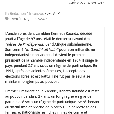
Copyright © africanews
-/AFP
avec AFP
By Rédaction Africanews
Dernière MAJ:
13/08/2024
L'ancien président zambien Kenneth Kaunda, décédé
jeudi à l'âge de 97 ans, était le dernier survivant des
"pères de l'indépendance"
d'Afrique subsaharienne.
Surnommé
"le Gandhi africain"
pour son militantisme
indépendantiste non violent, il devient le premier
président de la Zambie indépendante en 1964. Il dirige le
pays pendant 27 ans sous un régime de parti unique. En
1991, après de violentes émeutes, il accepte des
élections libres et est battu. Il ne fut pas le seul à se
maintenir longtemps au pouvoir.
Premier Président de la Zambie,
Keneth Kaunda
est resté
au pouvoir pendant 27 ans, un long règne en grande
partie placé sous un
régime de parti unique
. Se réclamant
du
socialisme
et proche de Moscou, il a collectivisé des
fermes et
nationalisé
les riches mines de cuivre et