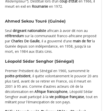
Rédempteur"
). Destitué lors d'un
coup d'Etat
en 1966, il
meurt en exil en
Roumanie
en 1972.
Ahmed Sekou Touré (Guinée)
Seul
dirigeant nationaliste
africain à avoir dit non au
référendum
sur la communauté franco-africaine proposé
par
Charles De Gaulle
, il a gouverné d'une
main de fer
la
Guinée depuis son indépendance, en 1958, jusqu'à sa
mort, en 1984 aux Etats-Unis.
Léopold Sédar Senghor (Sénégal)
Premier Président du Sénégal en 1960, surnommé le
poète-président
, il quitte volontairement le pouvoir 20 ans
plus tard, avant de se retirer en France, où il meurt en
2001 à 95 ans. Comme d'autres acteurs clé de la
décolonisation en
Afrique francophone
, Léopold Sédar
Senghor avait participé à la
vie politique française
, tout en
militant pour l'émancipation de son pays.