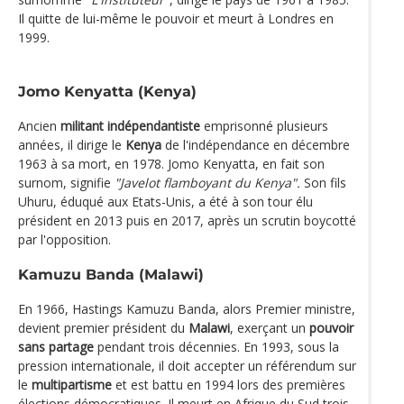
Il quitte de lui-même le pouvoir et meurt à Londres en
1999.
Jomo Kenyatta (Kenya)
Ancien
militant indépendantiste
emprisonné plusieurs
années, il dirige le
Kenya
de l'indépendance en décembre
1963 à sa mort, en 1978. Jomo Kenyatta, en fait son
surnom, signifie
"Javelot flamboyant du Kenya".
Son fils
Uhuru, éduqué aux Etats-Unis, a été à son tour élu
président en 2013 puis en 2017, après un scrutin boycotté
par l'opposition.
Kamuzu Banda (Malawi)
En 1966, Hastings Kamuzu Banda, alors Premier ministre,
devient premier président du
Malawi
, exerçant un
pouvoir
sans partage
pendant trois décennies. En 1993, sous la
pression internationale, il doit accepter un référendum sur
le
multipartisme
et est battu en 1994 lors des premières
élections démocratiques. Il meurt en Afrique du Sud trois