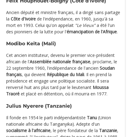
Félix Houphouët-Boigny (Côte d'Ivoire)
Ancien député et ministre français, il a dirigé sans partage
la
Côte d'Ivoire
de l'indépendance, en 1960, jusqu'à sa
mort en 1993. Celui qu'on appelait
"Le Vieux"
a été l'un
des pionniers de la lutte pour l'
émancipation de l'Afrique
.
Modibo Keïta (Mali)
Cet ancien instituteur, devenu le premier vice-président
africain de l'
Assemblée nationale française
, proclame, le
22 septembre 1960, l'indépendance de l'ancien
Soudan
français
, qui devient
République du Mali
. Il en prend la
présidence et engage une politique socialiste. Il sera
renversé huit ans plus tard par le lieutenant
Moussa
Traoré
et placé en détention, où il mourra en 1977.
Julius Nyerere (Tanzanie)
Il fonde en 1954 le parti indépendantiste
Tanu
(Union
nationale africaine du Tanganyika). Adepte d'un
socialisme à l'africaine
, le père fondateur de la
Tanzanie
,
surnommé
"L'Instituteur"
, dirige le pays de 1961 à 1985.