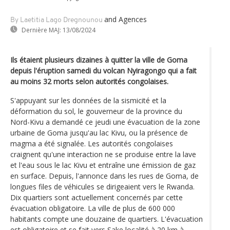
and Agences
By Laetitia Lago Dregnounou
Dernière MAJ:
13/08/2024
Ils étaient plusieurs dizaines à quitter la ville de Goma
depuis l'éruption samedi du volcan Nyiragongo qui a fait
au moins 32 morts selon autorités congolaises.
S'appuyant sur les données de la sismicité et la
déformation du sol, le gouverneur de la province du
Nord-Kivu a demandé ce jeudi une évacuation de la zone
urbaine de Goma jusqu'au lac Kivu, ou la présence de
magma a été signalée. Les autorités congolaises
craignent qu'une interaction ne se produise entre la lave
et l'eau sous le lac Kivu et entraîne une émission de gaz
en surface. Depuis, l'annonce dans les rues de Goma, de
longues files de véhicules se dirigeaient vers le Rwanda.
Dix quartiers sont actuellement concernés par cette
évacuation obligatoire. La ville de plus de 600 000
habitants compte une douzaine de quartiers. L'évacuation
est obligatoire et se fait vers Sake localité à 20 km à