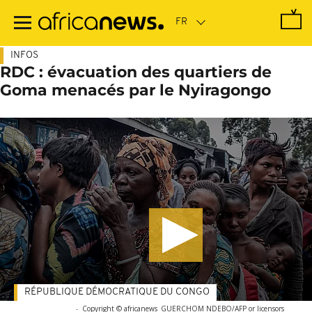
Passer
au
contenu
principal
INFOS
RDC : évacuation des quartiers de
Goma menacés par le Nyiragongo
RÉPUBLIQUE DÉMOCRATIQUE DU CONGO
-
Copyright © africanews
GUERCHOM NDEBO/AFP or licensors