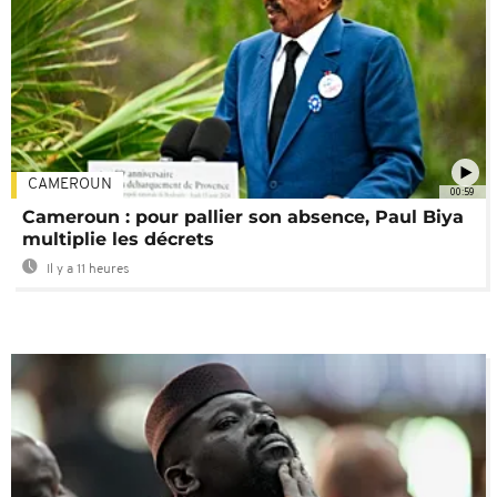
CAMEROUN
00:59
Cameroun : pour pallier son absence, Paul Biya
multiplie les décrets
Il y a 11 heures