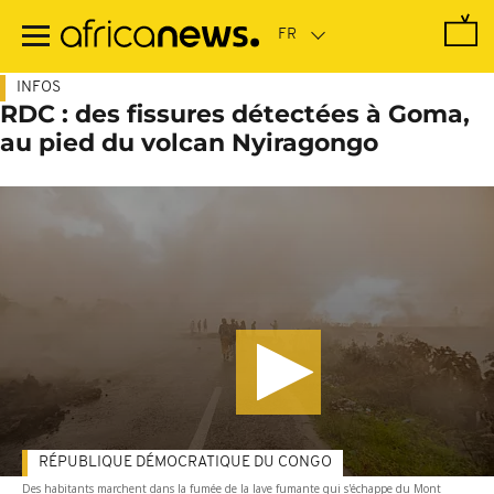
Passer
au
contenu
principal
INFOS
RDC : des fissures détectées à Goma,
au pied du volcan Nyiragongo
RÉPUBLIQUE DÉMOCRATIQUE DU CONGO
Des habitants marchent dans la fumée de la lave fumante qui s'échappe du Mont