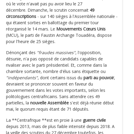
où le vote n'avait pas pu avoir lieu le 27
décembre. Dimanche, le scrutin concernait
49
circonscriptions
- sur 140 sièges à l'Assemblée nationale -
qui étaient sorties en ballottage du premier tour
réorganisé le 14 mars. Le
Mouvements Cœurs Unis
(MCU), le parti de Faustin Archange Touadéra, dispose
pour l'heure de 25 sièges.
Dénonçant des
"fraudes massives"
, l'opposition,
désunie, n'a pas opposé de candidats capables de
rivaliser avec le parti présidentiel. Et, comme dans la
chambre sortante, nombre d'élus sans étiquette ou
"indépendants"
, dont certains issus du
parti au pouvoir
,
devraient se prononcer souvent en faveur du
gouvernement dans les votes importants, selon les
politologues centrafricains. Sans attendre ces 49
partielles, la
nouvelle Assemblée
s'est déjà réunie début
mai, le quorum requis étant de 71 députés.
La **Centrafrique **est en proie à une
guerre civile
depuis 2013, mais de plus faible intensité depuis 2018. A
la veille des scrutins du 27 décembre toutefois, les