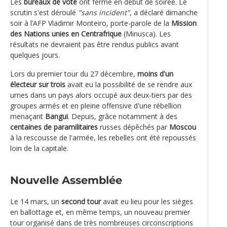
Les
bureaux de vote
ont fermé en début de soirée. Le
scrutin s'est déroulé
"sans incident"
, a déclaré dimanche
soir à l’AFP Vladimir Monteiro, porte-parole de la
Mission
des Nations unies en Centrafrique
(Minusca). Les
résultats ne devraient pas être rendus publics avant
quelques jours.
Lors du premier tour du 27 décembre,
moins d'un
électeur sur trois
avait eu la possibilité de se rendre aux
urnes dans un pays alors occupé aux deux-tiers par des
groupes armés et en pleine offensive d'une rébellion
menaçant
Bangui
. Depuis, grâce notamment à des
centaines de paramilitaires
russes dépêchés par
Moscou
à la rescousse de l'armée, les rebelles ont été repoussés
loin de la capitale.
Nouvelle Assemblée
Le 14 mars, un
second tour
avait eu lieu pour les sièges
en ballottage et, en même temps, un nouveau premier
tour organisé dans de très nombreuses circonscriptions