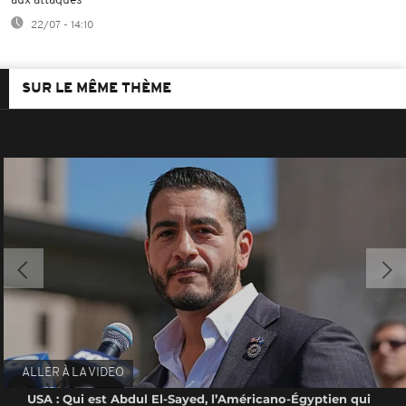
aux attaques
22/07 - 14:10
SUR LE MÊME THÈME
ALLER À LA VIDEO
USA : Qui est Abdul El-Sayed, l’Américano-Égyptien qui