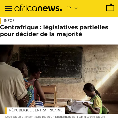
Passer
au
contenu
principal
INFOS
Centrafrique : législatives partielles
pour décider de la majorité
RÉPUBLIQUE CENTRAFRICAINE
Des électeurs attendent pendant qu'un fonctionnaire de la commission électorale