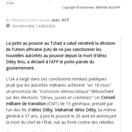
Tchad
-
Copyright © africanews
BRAHIM ADJI/AFP
avec AFP
By Rédaction Africanews
Dernière MAJ:
13/08/2024
La junte au pouvoir au Tchad a salué vendredi la décision
de l'Union africaine (UA) de ne pas sanctionner les
nouvelles autorités au pouvoir depuis la mort d'Idriss
Déby Itno, a déclaré à l'AFP le porte-parole du
gouvernement.
L'UA a exigé dans ses conclusions rendues publiques
jeudi que les autorités militaires achèvent
"en 18 mois"
un processus de
"transition démocratique"
débouchant
sur des élections
"libres, justes et crédibles"
. Un
Conseil
militaire de transition
(CMT) de 15 généraux, présidé par
l'un des fils d'
Idriss Déby
,
Mahamat Idriss Déby
, lui-même
général à 37 ans, a pris le pouvoir le 20 avril en annonçant
la mort du chef de l'État, tué au front contre des rebelles.