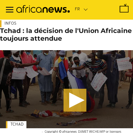
Passer
au
contenu
principal
INFOS
Tchad : la décision de l'Union Africaine
toujours attendue
TCHAD
-
Copyright © africanews
DJIMET WICHE/AFP or licensors