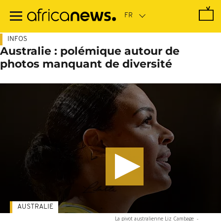
Passer
au
contenu
principal
INFOS
Australie : polémique autour de
photos manquant de diversité
AUSTRALIE
La pivot australienne Liz Cambage
-