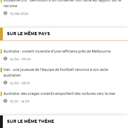
Royaume Uni : démission d'un conseiller noir suite au rapport sur le
racisme
13/08/2024
SUR LE MÊME PAYS
Australie : violent incendie d'une raffinerie près de Melbourne
16/04 - 09:34
Iran : une joueuse de l'équipe de football renonce à son asile
australien
12/03 - 08:51
Australie: des orages violents emportent des voitures vers la mer
15/01 - 14:59
SUR LE MÊME THÈME