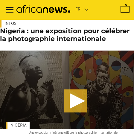
Passer
au
contenu
principal
INFOS
Nigeria : une exposition pour célébrer
la photographie internationale
NIGÉRIA
Une exposition nigériane célèbre la photographie internationale
-