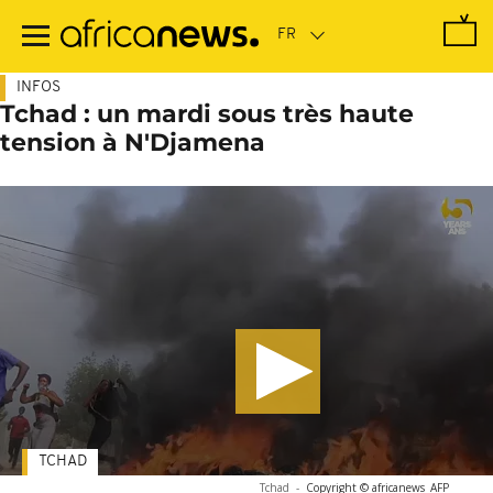
Passer
au
contenu
principal
INFOS
Tchad : un mardi sous très haute
tension à N'Djamena
TCHAD
Tchad
-
Copyright © africanews
AFP