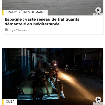
TRAFIC D'ÊTRES HUMAINS
01:18
Espagne : vaste réseau de trafiquants
démantelé en Méditerranée
Il y a 7 heures
CUBA
01:54