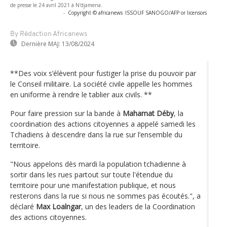
de presse le 24 avril 2021 à N'djamena.
-
Copyright © africanews
ISSOUF SANOGO/AFP or licensors
By Rédaction Africanews
Dernière MAJ:
13/08/2024
**Des voix s’élèvent pour fustiger la prise du pouvoir par
le Conseil militaire. La société civile appelle les hommes
en uniforme à rendre le tablier aux civils. **
Pour faire pression sur la bande à
Mahamat Déby
, la
coordination des actions citoyennes a appelé samedi les
Tchadiens à descendre dans la rue sur l’ensemble du
territoire.
"Nous appelons dès mardi la population tchadienne à
sortir dans les rues partout sur toute l'étendue du
territoire pour une manifestation publique, et nous
resterons dans la rue si nous ne sommes pas écoutés.", a
déclaré
Max Loalngar
, un des leaders de la Coordination
des actions citoyennes.