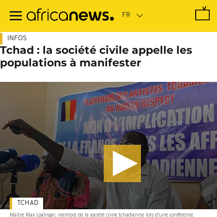
Passer
au
contenu
principal
INFOS
Tchad : la société civile appelle les
populations à manifester
TCHAD
Maitre Max Loalngar, membre de la société civile tchadienne lors d'une conférence